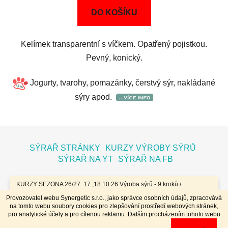
DO KOŠÍKU
Kelímek transparentní s víčkem. Opatřený pojistkou.
Pevný, konický.
Jogurty, tvarohy, pomazánky, čerstvý sýr, nakládané
sýry apod.
Z
á
SÝRAŘ STRÁNKY
KURZY VÝROBY SÝRŮ
p
SÝRAŘ NA YT
SÝRAŘ NA FB
a
t
KURZY SEZONA 26/27: 17.,18.10.26 Výroba sýrů - 9 kroků /
7.11.26 Bochníky - tvrdé zrající sýry / 8.11.26 Jogurty, Zákysy, Kefír
í
Provozovatel webu Synergetic s.r.o., jako správce osobních údajů, zpracovává
a Tvaroh + Hnětené a Tažené sýry/ 23.,24.1.27 Sýry doma /
na tomto webu soubory cookies pro zlepšování prostředí webových stránek,
20.,21.3.27 Výroba sýrů - 9 kroků / 10.4.27 Plísňáky - zrající sýry s
Vytvořil Shoptet
pro analytické účely a pro cílenou reklamu. Dalším procházením tohoto webu
plísní / 11.4.27 Bochníky - tvrdé zrající sýry / 29.4..-2.5.27 Sýry 4
Copyright 2026
Dobrý koloniál
. Všechna práva