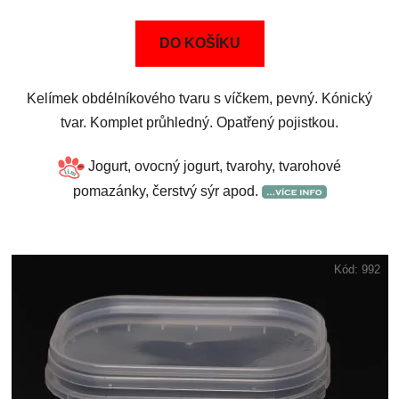
DO KOŠÍKU
Kelímek obdélníkového tvaru s víčkem, pevný. Kónický
tvar. Komplet průhledný. Opatřený pojistkou.
Jogurt, ovocný jogurt, tvarohy, tvarohové
pomazánky, čerstvý sýr apod.
Kód:
992