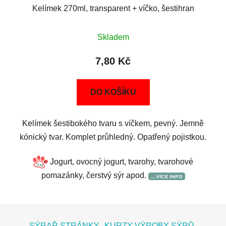
Kelímek 270ml, transparent + víčko, šestihran
Skladem
7,80 Kč
DO KOŠÍKU
Kelímek šestibokého tvaru s víčkem, pevný. Jemně
kónický tvar. Komplet průhledný. Opatřený pojistkou.
Jogurt, ovocný jogurt, tvarohy, tvarohové
pomazánky, čerstvý sýr apod.
Z
á
SÝRAŘ STRÁNKY
KURZY VÝROBY SÝRŮ