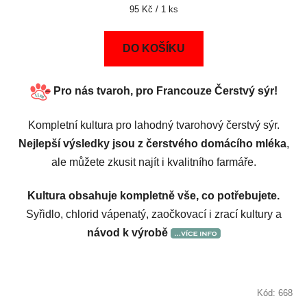
Měrná
95 Kč / 1 ks
cena:
DO KOŠÍKU
Pro nás tvaroh, pro Francouze Čerstvý sýr
!
Kompletní kultura pro lahodný tvarohový čerstvý sýr.
Nejlepší výsledky jsou z čerstvého domácího mléka
,
ale můžete zkusit najít i kvalitního farmáře.
Kultura obsahuje kompletně vše, co potřebujete.
Syřidlo, chlorid vápenatý, zaočkovací i zrací kultury a
návod k výrobě
Kód:
668