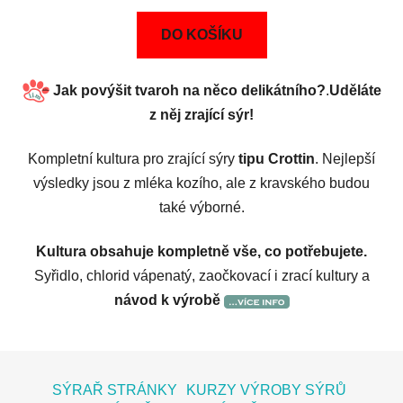
DO KOŠÍKU
Jak povýšit tvaroh na něco delikátního?
.
Uděláte
z něj zrající sýr!
Kompletní kultura pro zrající sýry
tipu
Crottin
. Nejlepší
výsledky jsou z mléka kozího, ale z kravského budou
také výborné.
Kultura obsahuje kompletně vše, co potřebujete.
Syřidlo, chlorid vápenatý, zaočkovací i zrací kultury a
návod k výrobě
Z
á
SÝRAŘ STRÁNKY
KURZY VÝROBY SÝRŮ