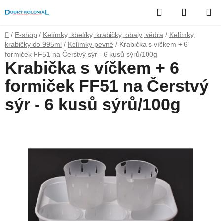
Přejít
Hledat
NÁKUP
na
obsah
KOŠÍK
Domů
/
E-shop
/
Kelímky, kbelíky, krabičky, obaly, vědra
/
Kelímky,
krabičky do 995ml
/
Kelímky pevné
/
Krabička s víčkem + 6
formiček FF51 na Čerstvý sýr - 6 kusů sýrů/100g
Krabička s víčkem + 6
formiček FF51 na Čerstvý
sýr - 6 kusů sýrů/100g