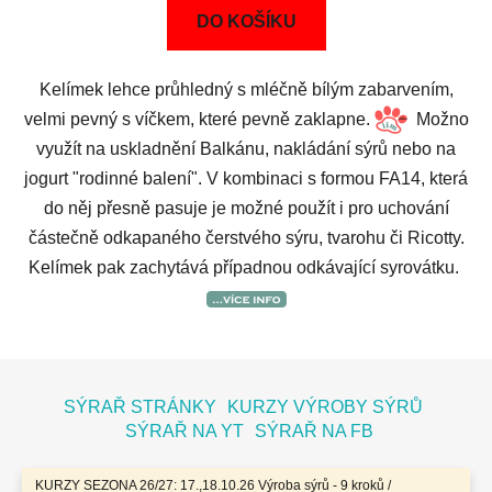
DO KOŠÍKU
Kelímek lehce průhledný s mléčně bílým zabarvením,
velmi pevný s víčkem, které pevně zaklapne.
Možno
využít na uskladnění Balkánu, nakládání sýrů nebo na
jogurt "rodinné balení". V kombinaci s formou FA14, která
do něj přesně pasuje je možné použít i pro uchování
částečně odkapaného čerstvého sýru, tvarohu či Ricotty.
Kelímek pak zachytává případnou odkávající syrovátku.
Z
á
SÝRAŘ STRÁNKY
KURZY VÝROBY SÝRŮ
p
SÝRAŘ NA YT
SÝRAŘ NA FB
a
t
KURZY SEZONA 26/27: 17.,18.10.26 Výroba sýrů - 9 kroků /