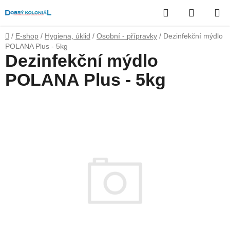
Přejít
Hledat
NÁKUP
na
obsah
KOŠÍK
Domů
/
E-shop
/
Hygiena, úklid
/
Osobní - přípravky
/
Dezinfekční mýdlo
POLANA Plus - 5kg
Dezinfekční mýdlo
POLANA Plus - 5kg