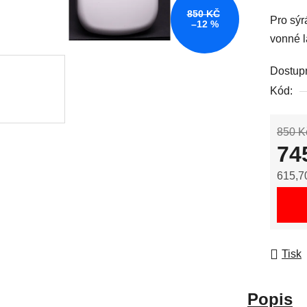
850 KČ
Pro sýr
–12 %
vonné l
Dostup
Kód:
850 K
74
615,7
Měrná
Tisk
Popis