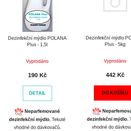
Dezinfekční mýdlo 
Dezinfekční mýdlo POLANA
Plus - 5kg
Plus - 1,5l
Vyprodáno
Vyprodáno
442 Kč
190 Kč
DO KOŠÍKU
DETAIL
Neparfemov
Neparfemované
dezinfekční mýdlo.
T
dezinfekční mýdlo.
Tekuté
vhodné do dávkov
vhodné do dávkovačů.