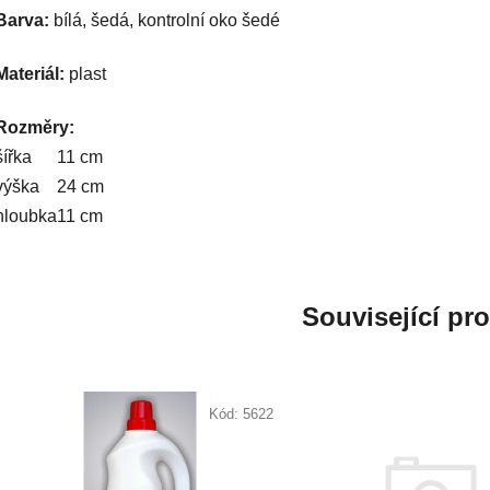
Barva:
bílá, šedá, kontrolní oko šedé
Materiál:
plast
Rozměry:
šířka
11 cm
výška
24 cm
hloubka
11 cm
Související pr
Kód:
5622