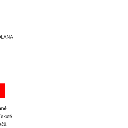
POLANA
ané
ekuté
ačů.