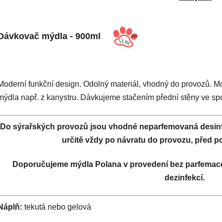
Dávkovač mýdla - 900ml
Moderní funkční design. Odolný materiál, vhodný do provozů. 
mýdla např. z kanystru. Dávkujeme stačením přední stěny ve spo
Do sýrařských provozů jsou vhodné neparfemovaná desinfe
určitě vždy po návratu do provozu, před 
Doporučujeme mýdla Polana v provedení bez parfemace
dezinfekcí.
Náplň:
tekutá nebo gelová