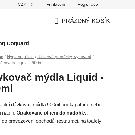
CZK
Přihlášení
Registrace
PRÁZDNÝ KOŠÍK
NÁKUPNÍ
KOŠÍK
og Coquard
op
/
Hygiena, úklid
/
Úklidové pomůcky, vybavení
/
č mýdla Liquid - 900ml
kovač mýdla Liquid -
0ml
litní dávkovač mýdla 900ml pro kapalnou nebo
u náplň.
Opakované plnění do nádobky.
do provozoven, obchodů, restaurací, na toalety