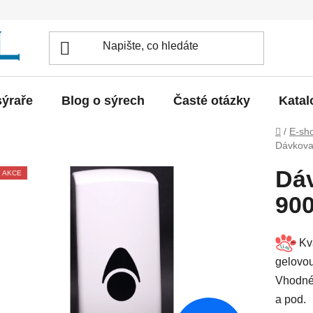
sýraře
Blog o sýrech
Časté otázky
Katal
Domů
/
E-sh
Dávkova
Dáv
AKCE
90
Kva
gelovo
Vhodné 
a pod.