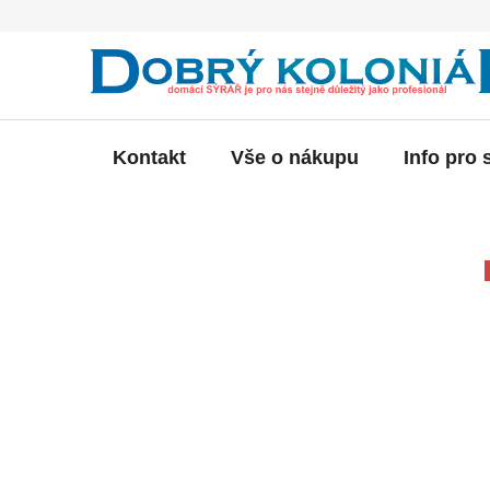
Přejít
na
obsah
Kontakt
Vše o nákupu
Info pro 
P
o
s
t
r
a
n
n
í