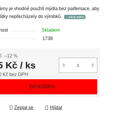
árny je vhodné použití mýdla bez parfemace, aby
átky nepřecházely do výrobků.
.
nost
Skladem
1738
č
–12 %
5 Kč
/ ks
0 Kč bez DPH
 cena:
DO KOŠÍKU
Zeptat se
Hlídat