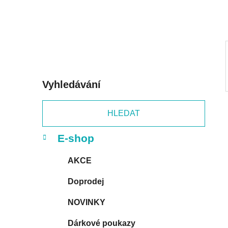
p
a
n
e
l
Vyhledávání
HLEDAT
K
Přeskočit
E-shop
a
kategorie
t
AKCE
e
g
Doprodej
o
r
NOVINKY
i
e
Dárkové poukazy