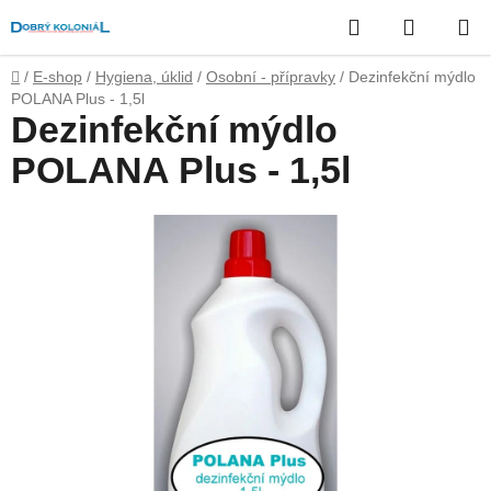
Přejít
Hledat
NÁKUP
na
obsah
KOŠÍK
Domů
/
E-shop
/
Hygiena, úklid
/
Osobní - přípravky
/
Dezinfekční mýdlo
POLANA Plus - 1,5l
Dezinfekční mýdlo
POLANA Plus - 1,5l