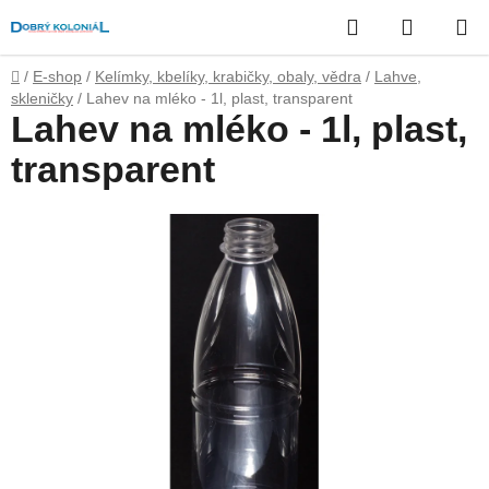
Přejít
Hledat
NÁKUP
na
obsah
KOŠÍK
Domů
/
E-shop
/
Kelímky, kbelíky, krabičky, obaly, vědra
/
Lahve,
skleničky
/
Lahev na mléko - 1l, plast, transparent
Lahev na mléko - 1l, plast,
transparent