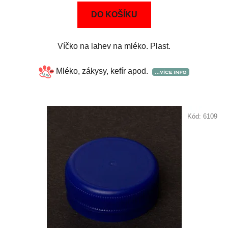
DO KOŠÍKU
Víčko na lahev na mléko. Plast.
Mléko, zákysy, kefír apod.
Kód:
6109