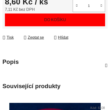
8,60 Kč
/ ks
7,11 Kč bez DPH
Měrná cena:
DO KOŠÍKU
Tisk
Zeptat se
Hlídat
Popis
Související produkty
Kód:
6108