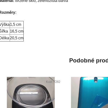
Materiál:
tvrzené sklo, zelenožlutá barva
Rozměry:
Výška
1,5 cm
Šířka
16,5 cm
Délka
20,5 cm
Podobné prod
Kód:
7282