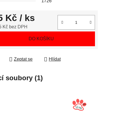
1726
5 Kč
/ ks
5 Kč bez DPH
 cena:
DO KOŠÍKU
Zeptat se
Hlídat
cí soubory (1)