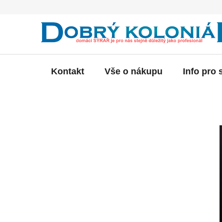
Přejít
na
obsah
Kontakt
Vše o nákupu
Info pro 
P
o
s
t
r
a
n
n
í