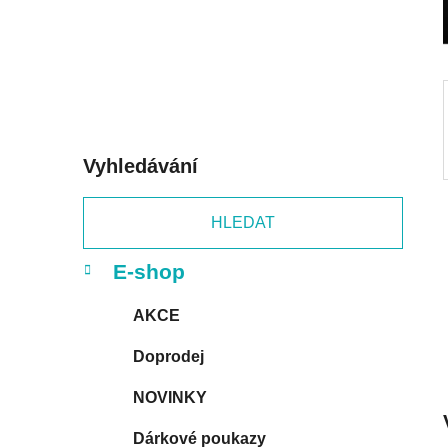
p
a
n
e
l
Vyhledávání
HLEDAT
K
Přeskočit
E-shop
a
kategorie
t
AKCE
e
g
Doprodej
o
r
NOVINKY
i
e
Dárkové poukazy