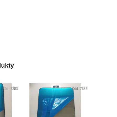
ukty
Kód:
7283
Kód:
7358