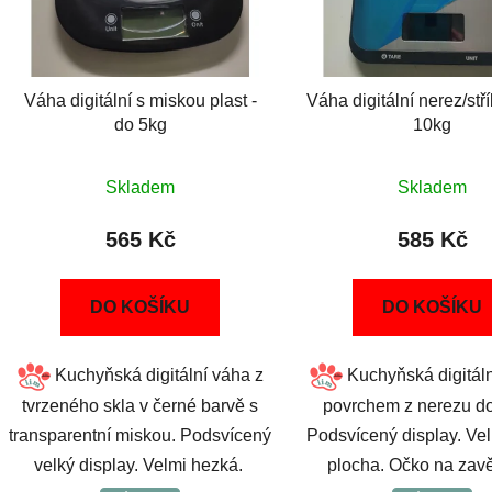
Váha digitální s miskou plast -
Váha digitální nerez/stř
do 5kg
10kg
Skladem
Skladem
565 Kč
585 Kč
DO KOŠÍKU
DO KOŠÍKU
Kuchyňská digitální váha z
Kuchyňská digitáln
tvrzeného skla v černé barvě s
povrchem z nerezu do
transparentní miskou. Podsvícený
Podsvícený display. Vel
velký display. Velmi hezká.
plocha. Očko na zav