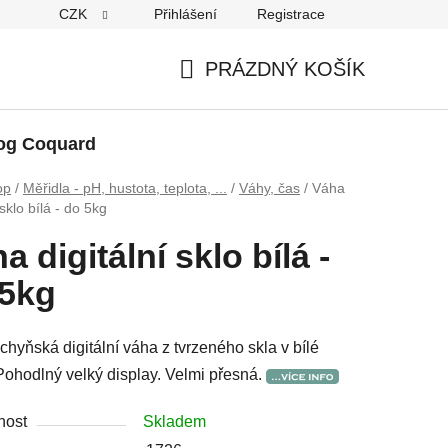
CZK
Přihlášení
Registrace
PRÁZDNÝ KOŠÍK
NÁKUPNÍ
KOŠÍK
og Coquard
op
/
Měřidla - pH, hustota, teplota, ...
/
Váhy, čas
/
Váha
 sklo bílá - do 5kg
a digitální sklo bílá -
 5kg
hyňská digitální váha z tvrzeného skla v bílé
Pohodlný velký display. Velmi přesná.
nost
Skladem