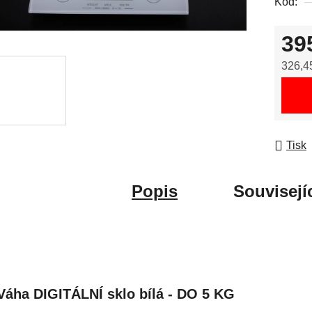
Kód:
39
326,4
Měrná
Tisk
Popis
Souvisejí
Váha DIGITÁLNÍ sklo bílá - DO 5 KG