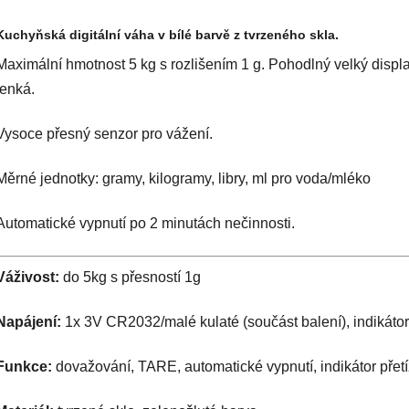
Kuchyňská digitální váha v bílé barvě z tvrzeného skla.
Maximální hmotnost 5 kg s rozlišením 1 g. Pohodlný velký displa
tenká.
Vysoce přesný senzor pro vážení.
Měrné jednotky: gramy, kilogramy, libry, ml pro voda/mléko
Automatické vypnutí po 2 minutách nečinnosti.
Váživost:
do 5kg s přesností 1g
Napájení:
1x 3V CR2032/malé kulaté (součást balení), indikátor p
Funkce:
dovažování, TARE, automatické vypnutí, indikátor přetí