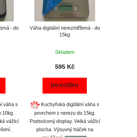
íbrná - do
Váha digitální nerez/stříbrná - do
15kg
Skladem
595 Kč
DO KOŠÍKU
í váha s
Kuchyňská digitální váha s
 10kg.
povrchem z nerezu do 15kg.
ká vážící
Podsvícený display. Velká vážící
ěšení.
plocha. Výsuvný háček na