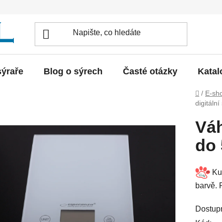
sýraře
Blog o sýrech
Časté otázky
Katal
Domů
/
E-sh
digitální
Váh
do
Kuc
barvě. 
Dostup