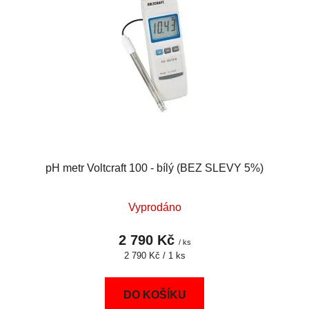
pH metr Voltcraft 100 - bílý (BEZ SLEVY 5%)
Vyprodáno
2 790 Kč
/ ks
Měrná
2 790 Kč / 1 ks
cena:
DO KOŠÍKU