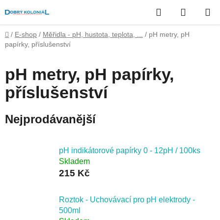
Přejít
Hledat
NÁKUP
na
obsah
KOŠÍK
Domů
/
E-shop
/
Měřidla - pH, hustota, teplota, ...
/
pH metry, pH
papírky, příslušenství
pH metry, pH papírky,
příslušenství
Nejprodávanější
pH indikátorové papírky 0 - 12pH / 100ks
Skladem
215 Kč
Roztok - Uchovávací pro pH elektrody -
500ml