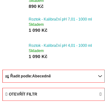
Skladem
890 Kč
Roztok - Kalibrační pH 7,01 - 1000 ml
Skladem
1 090 Kč
Roztok - Kalibrační pH 4,01 - 1000 ml
Skladem
1 090 Kč
Ř
Řadit podle:
Abecedně
a
z
e
OTEVŘÍT FILTR
n
í