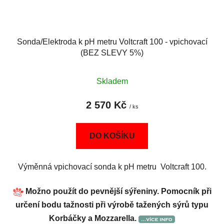
Sonda/Elektroda k pH metru Voltcraft 100 - vpichovací
(BEZ SLEVY 5%)
Skladem
2 570 Kč
/ ks
DO KOŠÍKU
Výměnná vpichovací sonda k pH metru Voltcraft 100.
Možno použít do pevnější sýřeniny. Pomocník při
určení bodu tažnosti při výrobě tažených sýrů typu
Korbáčky a Mozzarella.