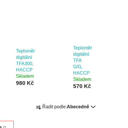
Teploměr
Teploměr
digitální
digitální
TFA
TFA300,
G/G,
HACCP
HACCP
Skladem
Skladem
980 Kč
570 Kč
Ř
Řadit podle:
Abecedně
a
z
e