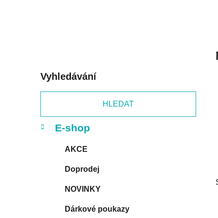
p
a
n
e
l
Vyhledávání
HLEDAT
K
Přeskočit
E-shop
a
kategorie
t
AKCE
e
g
Doprodej
o
r
NOVINKY
i
e
Dárkové poukazy