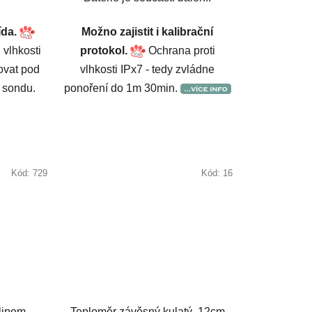
ída.
Možno zajistit i kalibrační
 vlhkosti
protokol.
Ochrana proti
ovat pod
vlhkosti IPx7 - tedy zvládne
n sondu.
ponoření do 1m 30min.
Kód:
729
Kód:
16
lipem
Teploměr závěsný kulatý, 12cm