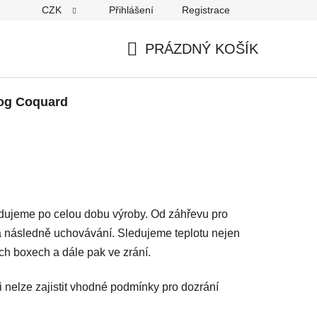
CZK
Přihlášení
Registrace
PRÁZDNÝ KOŠÍK
NÁKUPNÍ
KOŠÍK
og Coquard
ledujeme po celou dobu výroby. Od záhřevu pro
í a následně uchovávání. Sledujeme teplotu nejen
ích boxech a dále pak ve zrání.
ti nelze zajistit vhodné podmínky pro dozrání