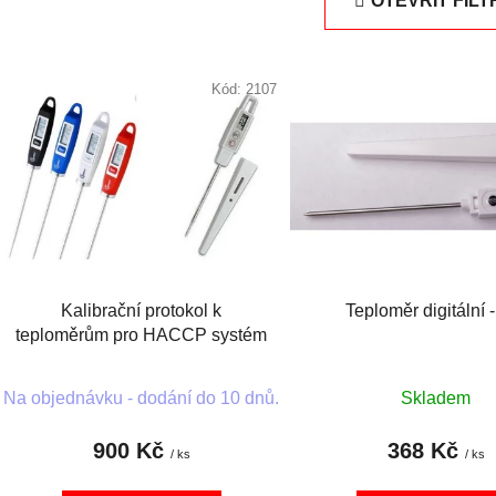
OTEVŘÍT FILT
V
ý
Kód:
2107
p
i
s
p
r
o
d
Kalibrační protokol k
Teploměr digitální -
u
teploměrům pro HACCP systém
k
t
Na objednávku - dodání do 10 dnů.
Skladem
ů
900 Kč
368 Kč
/ ks
/ ks