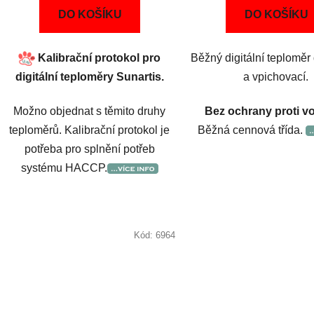
DO KOŠÍKU
DO KOŠÍKU
Kalibrační protokol pro
Běžný digitální teploměr 
digitální teploměry Sunartis.
a vpichovací.
Možno objednat s těmito druhy
Bez ochrany proti v
teploměrů. Kalibrační protokol je
Běžná cennová třída.
potřeba pro splnění potřeb
systému HACCP.
Kód:
6964