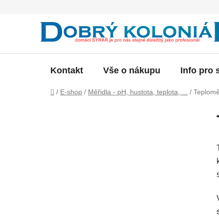
Přejít
na
obsah
Kontakt
Vše o nákupu
Info pro 
Domů
/
E-shop
/
Měřidla - pH, hustota, teplota, ...
/
Teplomě
P
o
s
t
r
a
n
n
í