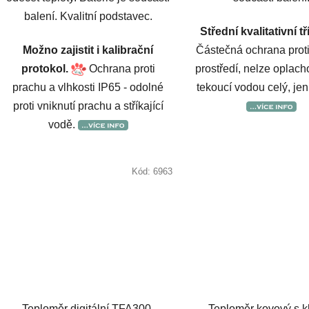
balení. Kvalitní podstavec.
Střední kvalitativní tř
Možno zajistit i kalibrační
Částečná ochrana proti
protokol.
Ochrana proti
prostředí, nelze oplach
prachu a vlhkosti IP65 - odolné
tekoucí vodou celý, je
proti vniknutí prachu a stříkající
vodě.
Kód:
6963
Teploměr digitální TFA300,
Teploměr kovový s k