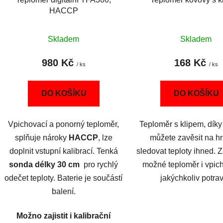
HACCP
Skladem
Skladem
980 Kč
168 Kč
/ ks
/ ks
DO KOŠÍKU
DO KOŠÍKU
Vpichovací a ponorný teploměr,
Teploměr s klipem, dík
splňuje nároky
HACCP
, lze
můžete zavěsit na h
doplnit vstupní kalibrací. Tenká
sledovat teploty ihned. 
sonda délky 30 cm
pro rychlý
možné teploměr i vpic
odečet teploty. Baterie je součástí
jakýchkoliv potrav
balení.
Možno zajistit i kalibrační