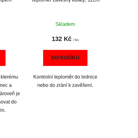
Skladem
132 Kč
/ ks
DO KOŠÍKU
y kterému
Kontrolní teploměr do lednice
rnec a
nebo do zrání k zavěšení.
Zároveň je
hovat do
in.