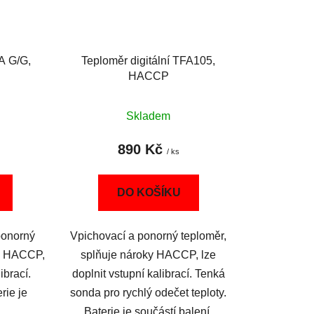
FA G/G,
Teploměr digitální TFA105,
HACCP
Skladem
890 Kč
/ ks
DO KOŠÍKU
ponorný
Vpichovací a ponorný teploměr,
ky HACCP,
splňuje nároky HACCP, lze
ibrací.
doplnit vstupní kalibrací. Tenká
rie je
sonda pro rychlý odečet teploty.
.
Baterie je součástí balení.