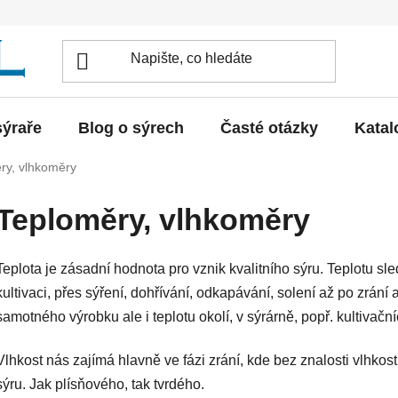
sýraře
Blog o sýrech
Časté otázky
Katal
ry, vlhkoměry
Teploměry, vlhkoměry
Teplota je zásadní hodnota pro vznik kvalitního sýru. Teplotu s
kultivaci, přes sýření, dohřívání, odkapávání, solení až po zrán
samotného výrobku ale i teplotu okolí, v sýrárně, popř. kultivačn
Vlhkost nás zajímá hlavně ve fázi zrání, kde bez znalosti vlhkos
sýru. Jak plísňového, tak tvrdého.