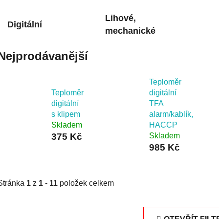
Lihové,
Digitální
mechanické
Nejprodávanější
Teploměr
Teploměr
digitální
digitální
TFA
s klipem
alarm/kablík,
Skladem
HACCP
375 Kč
Skladem
985 Kč
Stránka
1
z
1
-
11
položek celkem