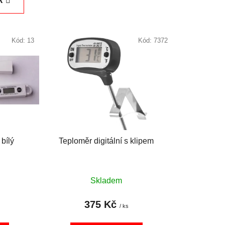
R
n
í
p
Kód:
13
Kód:
7372
r
o
d
u
k
t
ů
 bílý
Teploměr digitální s klipem
Skladem
375 Kč
/ ks