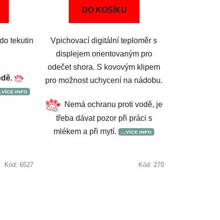
DO KOŠÍKU
do tekutin
Vpichovací digitální teploměr s
displejem orientovaným pro
odečet shora. S kovovým klipem
odě.
pro možnost uchycení na nádobu.
Nemá ochranu proti vodě, je
třeba dávat pozor při práci s
mlékem a při mytí.
Kód:
6527
Kód:
270