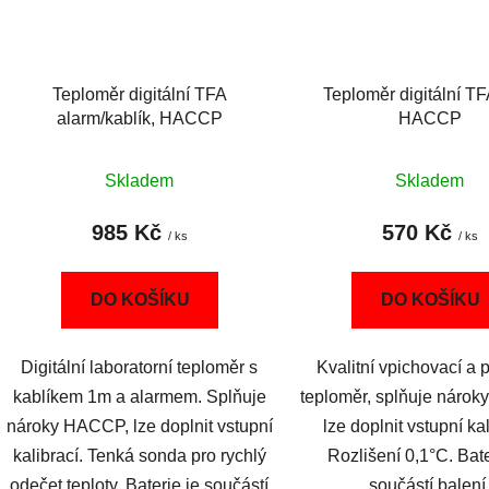
Teploměr digitální TFA
Teploměr digitální T
alarm/kablík, HACCP
HACCP
Skladem
Skladem
985 Kč
570 Kč
/ ks
/ ks
DO KOŠÍKU
DO KOŠÍKU
Digitální laboratorní teploměr s
Kvalitní vpichovací a 
kablíkem 1m a alarmem. Splňuje
teploměr, splňuje náro
nároky HACCP, lze doplnit vstupní
lze doplnit vstupní kal
kalibrací. Tenká sonda pro rychlý
Rozlišení 0,1°C. Bate
odečet teploty. Baterie je součástí
součástí balení