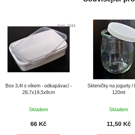
Kód:
1044
Box 3,4l s víkem - odkapávací -
Skleničky na jogurty / 
28,7x19,5x9cm
120ml
Skladem
Skladem
66 Kč
11,50 Kč