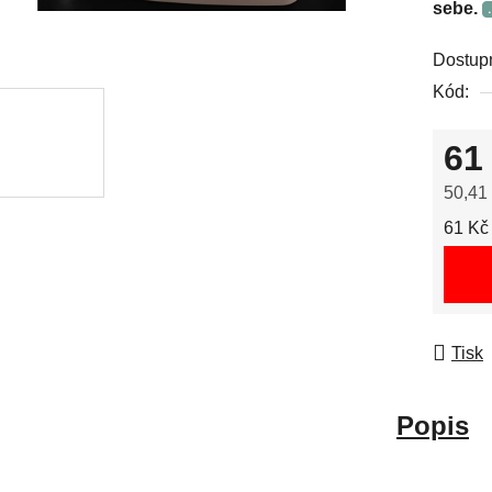
sebe.
Dostup
Kód:
61
50,41
Měrná
61 Kč 
Tisk
Popis