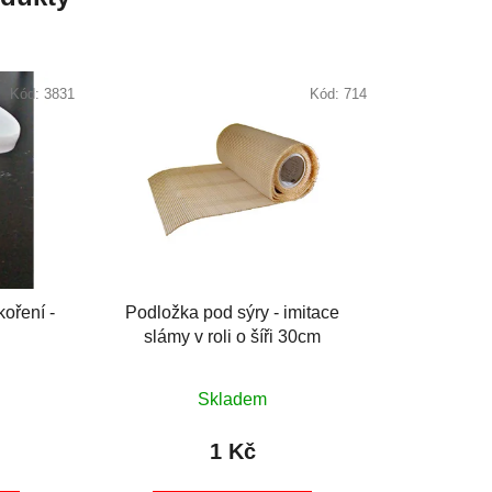
Kód:
3831
Kód:
714
koření -
Podložka pod sýry - imitace
slámy v roli o šíři 30cm
Skladem
1 Kč