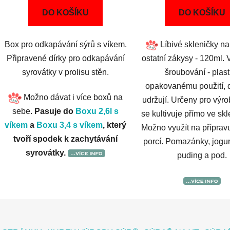
DO KOŠÍKU
DO KOŠÍKU
Box pro odkapávání sýrů s víkem.
Líbivé skleničky na 
Připravené dírky pro odkapávání
ostatní zákysy - 120ml. 
syrovátky v prolisu stěn.
šroubování - plast
opakovanému použití, 
Možno dávat i více boxů na
udržují. Určeny pro výro
sebe.
Pasuje do
Boxu 2,6l s
se kultivuje přímo ve sk
víkem
a
Boxu 3,4 s víkem
, který
Možno využít na příprav
tvoří spodek k zachytávání
porcí. Pomazánky, jogurt
syrovátky.
puding a pod.