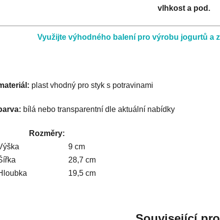
vlhkost a pod.
Využijte výhodného balení pro výrobu jogurtů a z
materiál:
plast vhodný pro styk s potravinami
barva:
bílá nebo transparentní dle aktuální nabídky
Rozměry:
Výška
9 cm
Šířka
28,7 cm
Hloubka
19,5 cm
Související pr