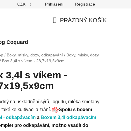
CZK
Přihlášení
Registrace
PRÁZDNÝ KOŠÍK
NÁKUPNÍ
KOŠÍK
og Coquard
op
/
Boxy, misky, dozy, odkapávání
/
Boxy, misky, dozy
/
Box 3,4l s víkem - 28,7x19,5x9cm
 3,4l s víkem -
,7x19,5x9cm
dný na uskladnění sýrů, jogurtu, mléka smetany.
také ke kultivaci a zrání.
Spolu s boxem
6l - odkapávacím
a
Boxem 3,4l odkapávacím
komplet pro odkapávání, možno vsadit do