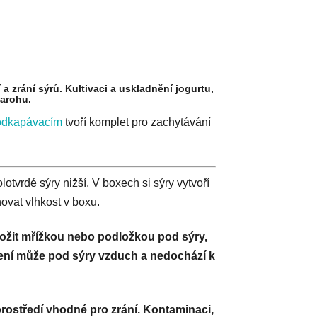
zrání sýrů. Kultivaci a uskladnění jogurtu,
varohu.
odkapávacím
tvoří komplet pro zachytávání
lotvrdé sýry nižší. V boxech si sýry vytvoří
ovat vlhkost v boxu.
dložit mřížkou nebo podložkou pod sýry,
ožení může pod sýry vzduch a nedochází k
rostředí vhodné pro zrání. Kontaminaci,