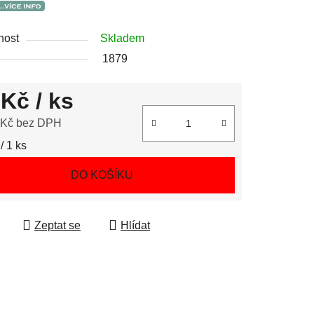
nost
Skladem
1879
 Kč
/ ks
 Kč bez DPH
 cena:
/ 1 ks
DO KOŠÍKU
Zeptat se
Hlídat