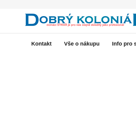
Přejít
na
obsah
Kontakt
Vše o nákupu
Info pro 
P
o
s
t
r
a
n
n
í