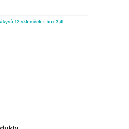
ákysů 12 skleniček + box 3,4l.
odukty