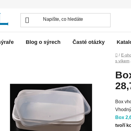
sýraře
Blog o sýrech
Časté otázky
Katal
Domů
/
E-sh
s víkem
Box
28
Box vho
Vhodný 
Box 2,
tvoří 