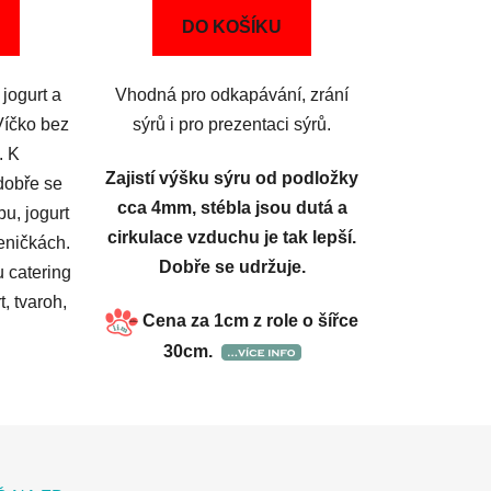
DO KOŠÍKU
jogurt a
Vhodná pro odkapávání, zrání
Víčko bez
sýrů i pro prezentaci sýrů.
. K
Zajistí výšku sýru od podložky
dobře se
cca 4mm, stébla jsou dutá a
bu, jogurt
cirkulace vzduchu je tak lepší.
leničkách.
Dobře se udržuje.
u catering
, tvaroh,
Cena za 1cm z role o šířce
30cm.