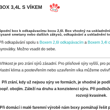
BOX 3,4L S VÍKEM
Spodní box k odkapávacímu boxu 2,6l. Box vhodný na uskladnění a 
kysané smetany nebo dalších zákysů, odkapávání a uskladnění t
Při odkapávání spolu s
Boxem 2,6l odkapávacím
a
Boxem 3,4l 
syrovátky. Možno vsadit do sebe.
Vlhkost je pro zrání sýrů zásadní. Pro plísňové sýry vyšší, pro po
vlastní klima a pootevřením nebo uzavřením víka můžeme ovlivň
Při zrání, kdy už nejsou sýry ve formách, je vhodné je po
popř. obojím. Záleží na druhu a konzistenci sýru. Při podl
rozvoji kvasinek.
Při domácí i malé faremní výrobě nám boxy pomáhají řešit p