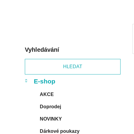
p
a
n
e
l
Vyhledávání
HLEDAT
K
Přeskočit
E-shop
a
kategorie
t
AKCE
e
g
Doprodej
o
r
NOVINKY
i
e
Dárkové poukazy