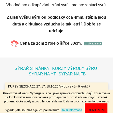
Vhodná pro odkapávání, zrání sýrů i pro prezentaci sýrů.
Zajistí výšku sýru od podložky cca 4mm, stébla jsou
dutá a cirkulace vzduchu je tak lepší. Dobře se
udržuje.
Cena za 1cm z role o šířce 30cm.
Z
á
SÝRAŘ STRÁNKY
KURZY VÝROBY SÝRŮ
p
SÝRAŘ NA YT
SÝRAŘ NA FB
a
t
KURZY SEZONA 26/27: 17.,18.10.26 Výroba sýrů - 9 kroků /
7.11.26 Bochníky - tvrdé zrající sýry / 8.11.26 Jogurty, Zákysy, Kefír
í
Provozovatel webu Synergetic s.r.o., jako správce osobních údajů, zpracovává
a Tvaroh + Hnětené a Tažené sýry/ 23.,24.1.27 Sýry doma /
na tomto webu soubory cookies pro zlepšování prostředí webových stránek,
20.,21.3.27 Výroba sýrů - 9 kroků / 10.4.27 Plísňáky - zrající sýry s
Vytvořil Shoptet
pro analytické účely a pro cílenou reklamu. Dalším procházením tohoto webu
plísní / 11.4.27 Bochníky - tvrdé zrající sýry / 29.4..-2.5.27 Sýry 4
Copyright 2026
Dobrý koloniál
. Všechna práva
dny - komplet // Přihlášky na www.dobrykurz.cz //
ROZUMÍM
vyjadřujete souhlas s jejich používáním.
Další informace
vyhrazena.