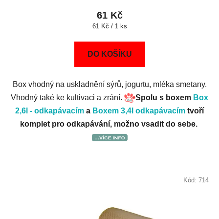
61 Kč
Měrná
61 Kč / 1 ks
cena:
DO KOŠÍKU
Box vhodný na uskladnění sýrů, jogurtu, mléka smetany.
Vhodný také ke kultivaci a zrání.
Spolu s boxem
Box
2,6l - odkapávacím
a
Boxem 3,4l odkapávacím
tvoří
komplet pro odkapávání, možno vsadit do sebe.
Kód:
714