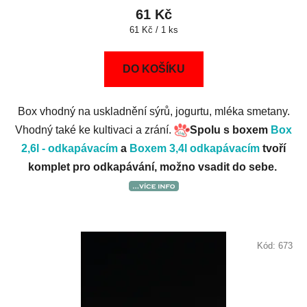
61 Kč
Měrná
61 Kč / 1 ks
cena:
DO KOŠÍKU
Box vhodný na uskladnění sýrů, jogurtu, mléka smetany.
Vhodný také ke kultivaci a zrání.
Spolu s boxem
Box
2,6l - odkapávacím
a
Boxem 3,4l odkapávacím
tvoří
komplet pro odkapávání, možno vsadit do sebe.
Kód:
673