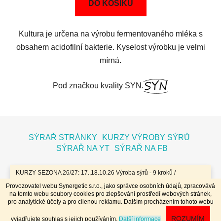
DO KOŠÍKU
Kultura je určena na výrobu fermentovaného mléka s
obsahem acidofilní bakterie. Kyselost výrobku je velmi
mírná.
Pod značkou kvality SYN.
Z
á
SÝRAŘ STRÁNKY
KURZY VÝROBY SÝRŮ
p
SÝRAŘ NA YT
SÝRAŘ NA FB
a
t
KURZY SEZONA 26/27: 17.,18.10.26 Výroba sýrů - 9 kroků /
7.11.26 Bochníky - tvrdé zrající sýry / 8.11.26 Jogurty, Zákysy, Kefír
í
Provozovatel webu Synergetic s.r.o., jako správce osobních údajů, zpracovává
a Tvaroh + Hnětené a Tažené sýry/ 23.,24.1.27 Sýry doma /
na tomto webu soubory cookies pro zlepšování prostředí webových stránek,
20.,21.3.27 Výroba sýrů - 9 kroků / 10.4.27 Plísňáky - zrající sýry s
Vytvořil Shoptet
pro analytické účely a pro cílenou reklamu. Dalším procházením tohoto webu
plísní / 11.4.27 Bochníky - tvrdé zrající sýry / 29.4..-2.5.27 Sýry 4
Copyright 2026
Dobrý koloniál
. Všechna práva
dny - komplet // Přihlášky na www.dobrykurz.cz //
ROZUMÍM
vyjadřujete souhlas s jejich používáním.
Další informace