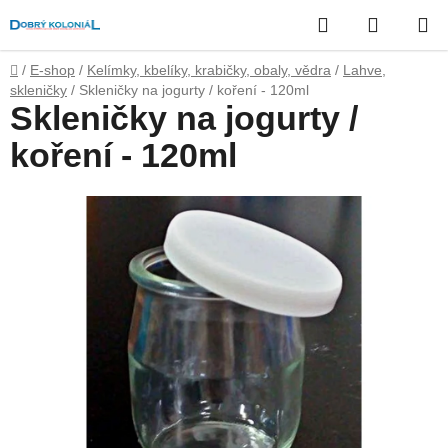
Přejít
Hledat
NÁKUP
na
obsah
KOŠÍK
Domů
/
E-shop
/
Kelímky, kbelíky, krabičky, obaly, vědra
/
Lahve,
skleničky
/
Skleničky na jogurty / koření - 120ml
Skleničky na jogurty /
koření - 120ml