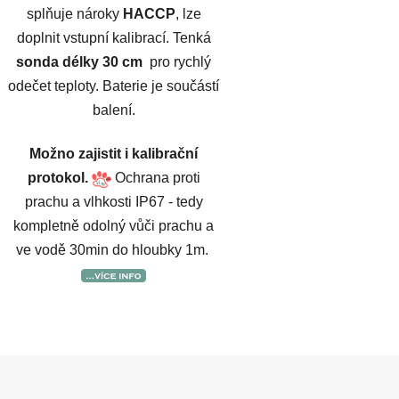
splňuje nároky
HACCP
, lze
doplnit vstupní kalibrací. Tenká
sonda délky 30 cm
pro rychlý
odečet teploty. Baterie je součástí
balení.
Možno zajistit i kalibrační
protokol.
Ochrana proti
prachu a vlhkosti IP67 - tedy
kompletně odolný vůči prachu a
ve vodě 30min do hloubky 1m.
O
v
l
á