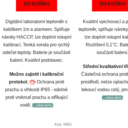
DO KOŠÍKU
DO KOŠÍKU
Digitální laboratorní teploměr s
Kvalitní vpichovací a 
kablíkem 1m a alarmem. Splňuje
teploměr, splňuje náro
nároky HACCP, lze doplnit vstupní
lze doplnit vstupní kal
kalibrací. Tenká sonda pro rychlý
Rozlišení 0,1°C. Bate
odečet teploty. Baterie je součástí
součástí balení
balení. Kvalitní podstavec.
Střední kvalitativní tř
Možno zajistit i kalibrační
Částečná ochrana proti
protokol.
Ochrana proti
prostředí, nelze oplach
prachu a vlhkosti IP65 - odolné
tekoucí vodou celý, je
proti vniknutí prachu a stříkající
vodě.
Kód:
6963