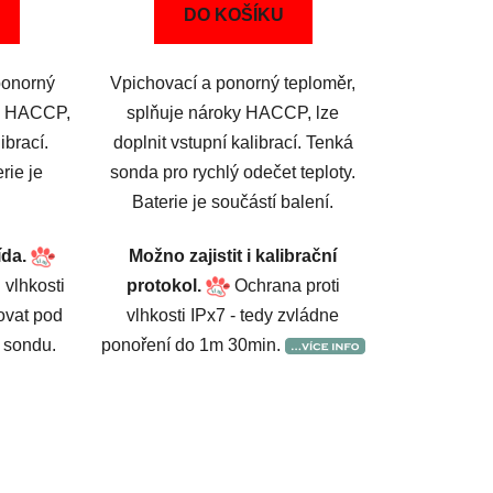
DO KOŠÍKU
ponorný
Vpichovací a ponorný teploměr,
ky HACCP,
splňuje nároky HACCP, lze
ibrací.
doplnit vstupní kalibrací. Tenká
rie je
sonda pro rychlý odečet teploty.
.
Baterie je součástí balení.
ída.
Možno zajistit i kalibrační
 vlhkosti
protokol.
Ochrana proti
ovat pod
vlhkosti IPx7 - tedy zvládne
n sondu.
ponoření do 1m 30min.