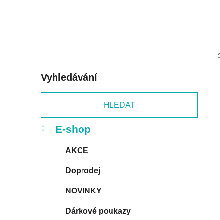
p
a
n
e
l
Vyhledávání
HLEDAT
K
Přeskočit
E-shop
a
kategorie
t
AKCE
e
g
Doprodej
o
r
NOVINKY
i
e
Dárkové poukazy