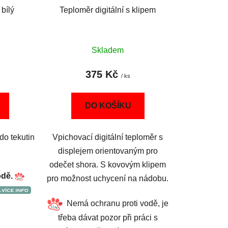
 bílý
Teploměr digitální s klipem
Skladem
375 Kč
/ ks
DO KOŠÍKU
do tekutin
Vpichovací digitální teploměr s
displejem orientovaným pro
odečet shora. S kovovým klipem
odě.
pro možnost uchycení na nádobu.
Nemá ochranu proti vodě, je
třeba dávat pozor při práci s