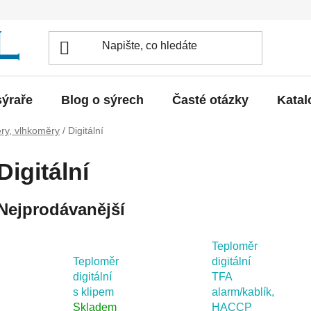
sýraře
Blog o sýrech
Časté otázky
Katal
ry, vlhkoměry
/
Digitální
Digitální
Nejprodávanější
Teploměr
Teploměr
digitální
digitální
TFA
s klipem
alarm/kablík,
Skladem
HACCP