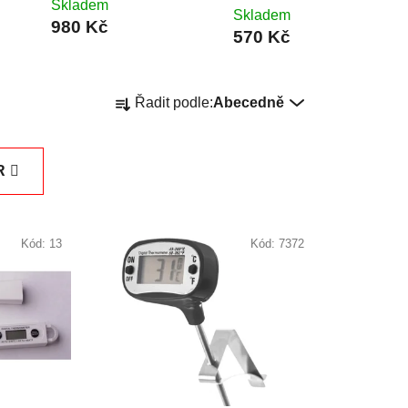
Skladem
Skladem
980 Kč
570 Kč
Ř
Řadit podle:
Abecedně
a
z
e
R
n
í
p
Kód:
13
Kód:
7372
r
o
d
u
k
t
ů