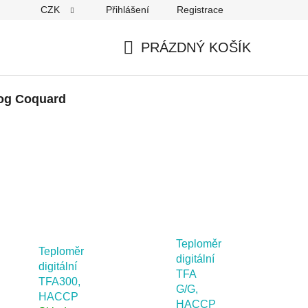
CZK
Přihlášení
Registrace
PRÁZDNÝ KOŠÍK
NÁKUPNÍ
KOŠÍK
og Coquard
Teploměr
Teploměr
digitální
digitální
TFA
TFA300,
G/G,
HACCP
HACCP