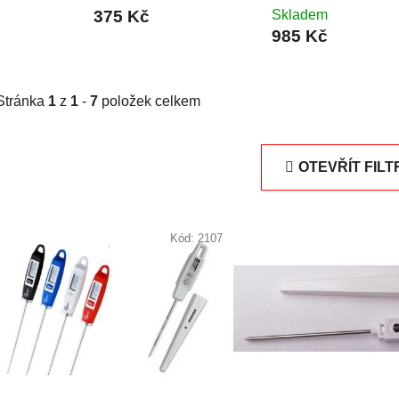
375 Kč
Skladem
985 Kč
Stránka
1
z
1
-
7
položek celkem
OTEVŘÍT FILT
V
ý
Kód:
2107
p
i
s
p
r
o