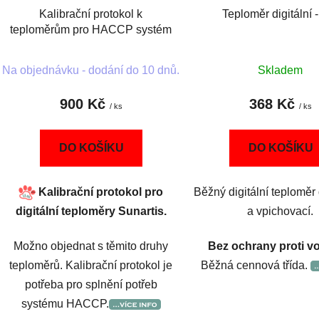
d
Kalibrační protokol k
Teploměr digitální -
u
teploměrům pro HACCP systém
k
t
Na objednávku - dodání do 10 dnů.
Skladem
ů
900 Kč
368 Kč
/ ks
/ ks
DO KOŠÍKU
DO KOŠÍKU
Kalibrační protokol pro
Běžný digitální teploměr 
digitální teploměry Sunartis.
a vpichovací.
Možno objednat s těmito druhy
Bez ochrany proti v
teploměrů. Kalibrační protokol je
Běžná cennová třída.
potřeba pro splnění potřeb
systému HACCP.