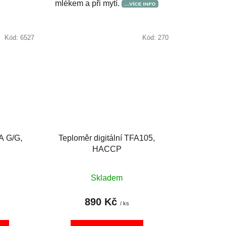
mlékem a při mytí.
Kód:
6527
Kód:
270
FA G/G,
Teploměr digitální TFA105,
HACCP
Skladem
890 Kč
/ ks