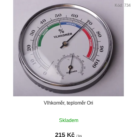
Kód:
734
Vlhkoměr, teploměr Ori
Skladem
215 Kč
/ ks