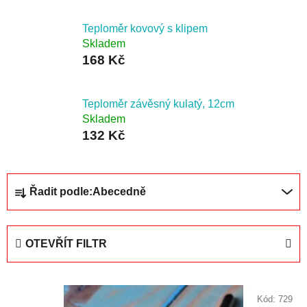
Teploměr kovový s klipem
Skladem
168 Kč
Teploměr závěsný kulatý, 12cm
Skladem
132 Kč
Ř
Řadit podle:
Abecedně
a
z
e
OTEVŘÍT FILTR
n
í
V
p
ý
Kód:
729
r