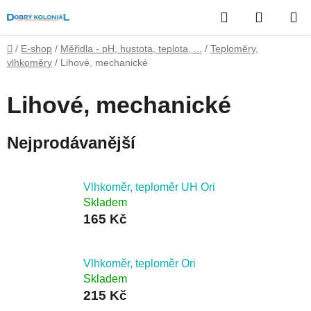
Přejít
Hledat
NÁKUP
na
obsah
KOŠÍK
Domů
/
E-shop
/
Měřidla - pH, hustota, teplota, ...
/
Teploměry,
vlhkoměry
/
Lihové, mechanické
Lihové, mechanické
Nejprodávanější
Vlhkoměr, teploměr UH Ori
Skladem
165 Kč
Vlhkoměr, teploměr Ori
Skladem
215 Kč