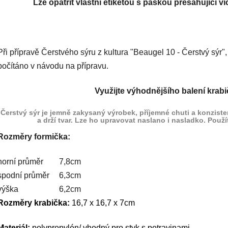
Lze opatřit vlastní etiketou s páskou přesahující v
Při přípravě Čerstvého sýru z kultura "Beaugel 10 - Čerstvý sýr",
počítáno v návodu na přípravu.
Využijte výhodnějšího balení krabi
Čerstvý sýr je jemně zakysaný výrobek, příjemné chuti a konzisten
a drží tvar. Lze ho upravovat naslano i nasladko. Použ
Rozměry formička:
horní průměr
7,8cm
spodní průměr
6,3cm
výška
6,2cm
Rozměry krabička:
16,7 x 16,7 x 7cm
Materiál:
polypropylén/ vhodný pro styk s potravinami