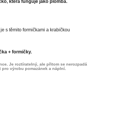
íčko, která funguje jako plomba.
 je s těmito formičkami a krabičkou
čka + formičky.
ce. Je roztíratelný, ale přitom se nerozpadá
ít pro výrobu pomazánek a náplní.