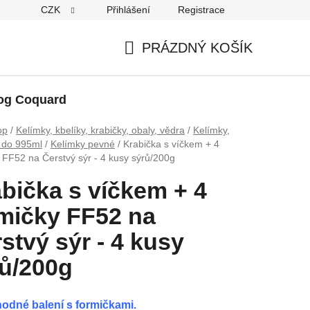
CZK
Přihlášení
Registrace
PRÁZDNÝ KOŠÍK
NÁKUPNÍ
KOŠÍK
og Coquard
op
/
Kelímky, kbelíky, krabičky, obaly, vědra
/
Kelímky,
y do 995ml
/
Kelímky pevné
/
Krabička s víčkem + 4
 FF52 na Čerstvý sýr - 4 kusy sýrů/200g
bička s víčkem + 4
mičky FF52 na
stvý sýr - 4 kusy
ů/200g
odné balení s formičkami.