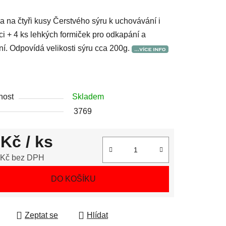
a na čtyři kusy Čerstvého sýru k uchovávání i
uci + 4 ks lehkých formiček pro odkapání a
í. Odpovídá velikosti sýru cca 200g.
nost
Skladem
3769
 Kč
/ ks
 Kč bez DPH
 cena:
DO KOŠÍKU
Zeptat se
Hlídat