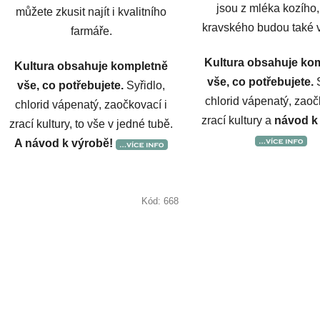
jsou z mléka kozího,
můžete zkusit najít i kvalitního
kravského budou také 
farmáře.
Kultura obsahuje ko
Kultura obsahuje kompletně
vše, co potřebujete.
S
vše, co potřebujete.
Syřidlo,
chlorid vápenatý, zaoč
chlorid vápenatý, zaočkovací i
zrací kultury a
návod k
zrací kultury, to vše v jedné tubě.
A návod k výrobě!
Kód:
668