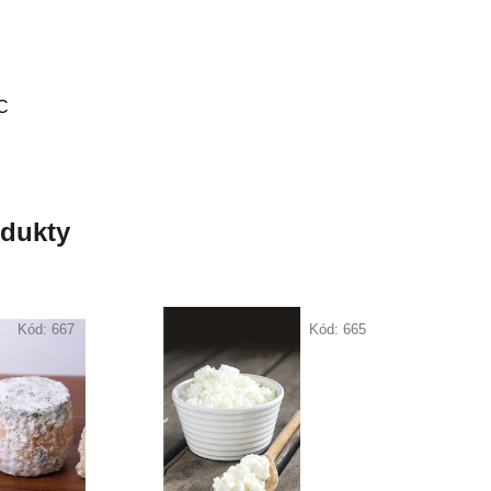
°C
odukty
Kód:
667
Kód:
665