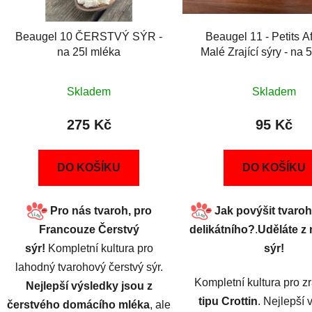
Beaugel 10 ČERSTVÝ SÝR -
Beaugel 11 - Petits Af
na 25l mléka
Malé Zrající sýry - na 
Skladem
Skladem
275 Kč
95 Kč
DO KOŠÍKU
DO KOŠÍKU
Pro nás tvaroh, pro
Jak povýšit tvaro
Francouze Čerstvý
delikátního?
.
Uděláte z n
sýr
!
Kompletní kultura pro
sýr!
lahodný tvarohový čerstvý sýr.
Kompletní kultura pro zr
Nejlepší výsledky jsou z
tipu
Crottin
. Nejlepší 
čerstvého domácího mléka
, ale