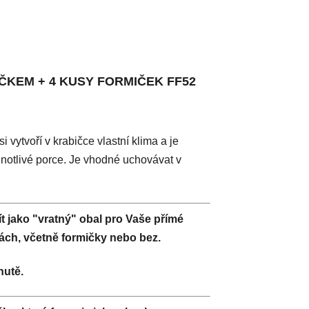
ÍČKEM + 4 KUSY FORMIČEK FF52
 vytvoří v krabičce vlastní klima a je
dnotlivé porce. Je vhodné uchovávat v
t jako "vratný" obal pro Vaše přímé
kách, včetně formičky nebo bez.
hutě.