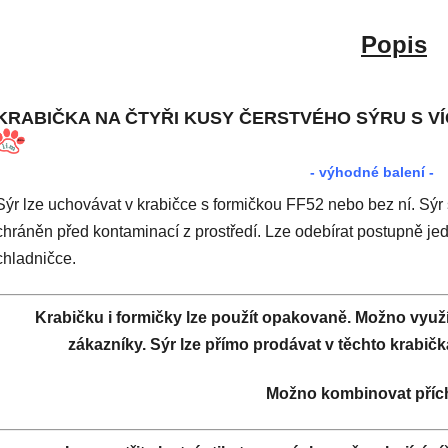
Popis
KRABIČKA NA ČTYŘI KUSY ČERSTVÉHO SÝRU S V
- výhodné balení -
Sýr lze uchovávat v krabičce s formičkou FF52 nebo bez ní. Sýr si
chráněn před kontaminací z prostředí. Lze odebírat postupně je
chladničce.
Krabičku i formičky lze použít opakovaně. Možno využí
zákazníky. Sýr lze přímo prodávat v těchto krabič
Možno kombinovat příc