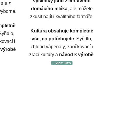
výsledky jsou z čerstvého
 ale z
domácího mléka
, ale můžete
výborné.
zkusit najít i kvalitního farmáře.
mpletně
Kultura obsahuje kompletně
yřidlo,
vše, co potřebujete.
Syřidlo,
kovací i
chlorid vápenatý, zaočkovací i
 výrobě
zrací kultury a
návod k výrobě