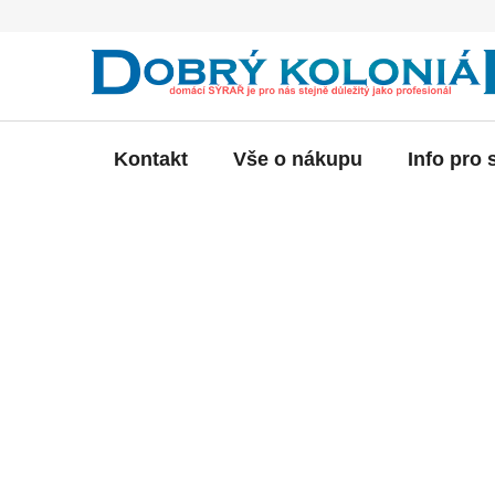
Přejít
na
obsah
Kontakt
Vše o nákupu
Info pro 
P
o
s
t
r
a
n
n