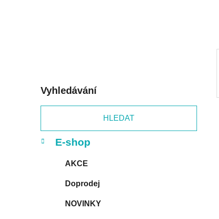
í
p
a
n
e
l
Vyhledávání
HLEDAT
K
Přeskočit
E-shop
a
kategorie
t
AKCE
e
g
Doprodej
o
r
NOVINKY
i