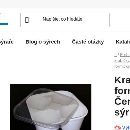
sýraře
Blog o sýrech
Časté otázky
Katal
Domů
/
E-sh
krabičk
formičky
Kra
for
Čer
sýr
Výh