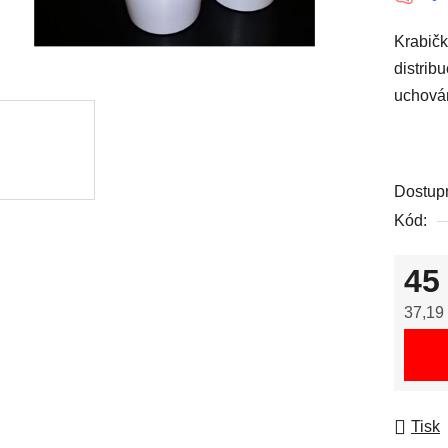
Krabičk
distrib
uchován
Dostup
Kód:
45
37,19
Měrná
Tisk