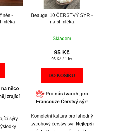
finés -
Beaugel 10 ČERSTVÝ SÝR -
5l mléka
na 5l mléka
Skladem
95 Kč
Měrná
95 Kč / 1 ks
cena:
DO KOŠÍKU
h na něco
Pro nás tvaroh, pro
ěj zrající
Francouze Čerstvý sýr
!
Kompletní kultura pro lahodný
ající sýry
tvarohový čerstvý sýr.
Nejlepší
výsledky