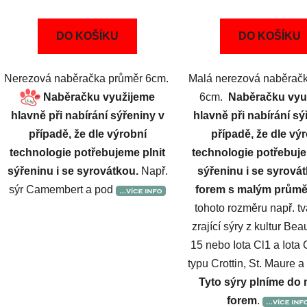
DO KOŠÍKU
DO KOŠÍKU
Nerezová naběračka průměr 6cm.
Malá nerezová naběrač
Naběračku využijeme
6cm.
Naběračku vyu
hlavně při nabírání sý
hlavně při nabírání sýřeniny v
případě, že dle vý
případě, že dle výrobní
technologie potřebuje
technologie potřebujeme plnit
sýřeninu i se syrová
sýřeninu i se syrovátkou.
Např.
forem s malým prům
sýr Camembert a pod
tohoto rozměru např. t
zrající sýry z kultur Bea
15 nebo Iota Cl1 a Iota 
typu Crottin, St. Maure 
Tyto sýry plníme do
forem
.