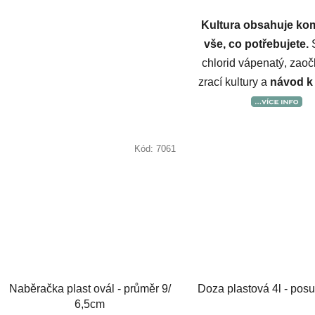
Kultura obsahuje ko
vše, co potřebujete.
S
chlorid vápenatý, zaoč
zrací kultury a
návod k
Kód:
7061
Naběračka plast ovál - průměr 9/
Doza plastová 4l - pos
6,5cm