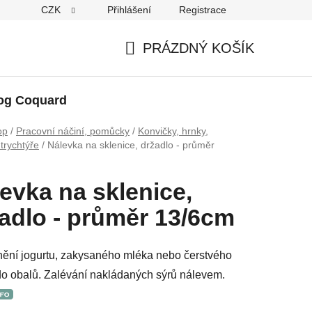
CZK
Přihlášení
Registrace
PRÁZDNÝ KOŠÍK
NÁKUPNÍ
KOŠÍK
og Coquard
op
/
Pracovní náčiní, pomůcky
/
Konvičky, hrnky,
 trychtýře
/
Nálevka na sklenice, držadlo - průměr
evka na sklenice,
adlo - průměr 13/6cm
ění jogurtu, zakysaného mléka nebo čerstvého
o obalů. Zalévání nakládaných sýrů nálevem.