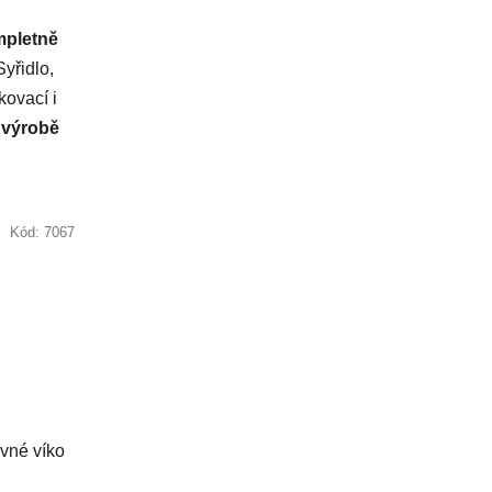
mpletně
yřidlo,
kovací i
 výrobě
Kód:
7067
uvné víko