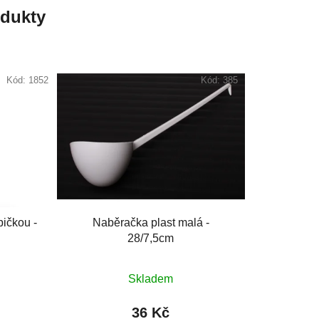
odukty
Kód:
1852
Kód:
385
ičkou -
Naběračka plast malá -
28/7,5cm
Skladem
36 Kč