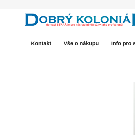
Přejít
na
obsah
Kontakt
Vše o nákupu
Info pro 
P
o
s
t
r
a
n
n