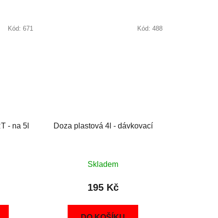
Kód:
671
Kód:
488
 - na 5l
Doza plastová 4l - dávkovací
Skladem
195 Kč
DO KOŠÍKU