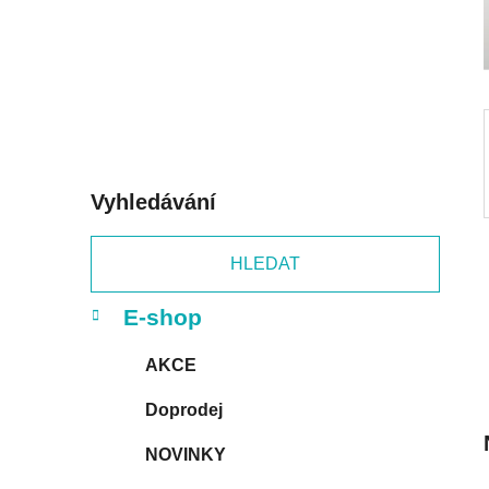
í
p
a
n
e
l
Vyhledávání
HLEDAT
K
Přeskočit
E-shop
a
kategorie
t
AKCE
e
g
Doprodej
o
r
NOVINKY
i