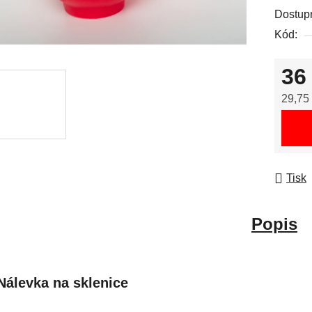
Dostup
Kód:
36
29,75
Měrná
Tisk
Popis
Nálevka na sklenice