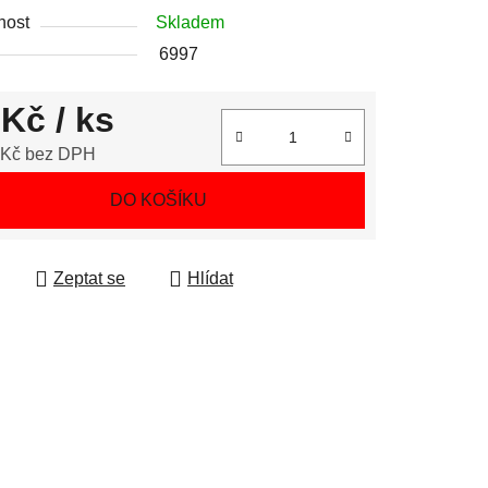
nost
Skladem
6997
 Kč
/ ks
 Kč bez DPH
 cena:
DO KOŠÍKU
Zeptat se
Hlídat