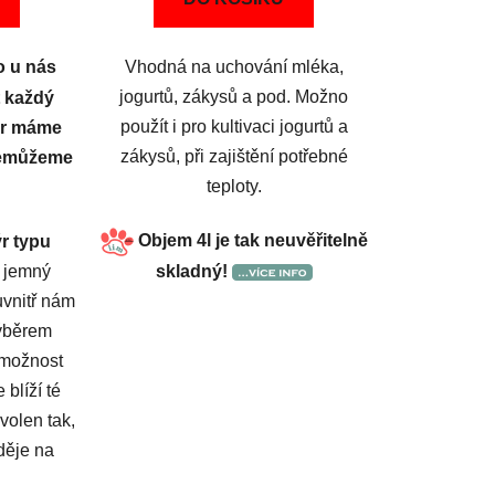
 u nás
Vhodná na uchování mléka,
jogurtů, zákysů a pod. Možno
t každý
použít i pro kultivaci jogurtů a
ýr máme
zákysů, při zajištění potřebné
nemůžeme
teploty.
Objem 4l je tak neuvěřitelně
ýr typu
 jemný
skladný!
uvnitř nám
Výběrem
 možnost
 blíží té
volen tak,
děje na