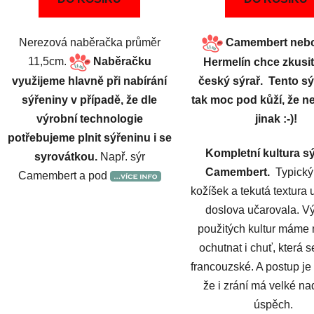
Nerezová naběračka průměr
Camembert nebo
11,5cm.
Naběračku
Hermelín chce zkusi
využijeme hlavně při nabírání
český sýrař. Tento s
sýřeniny v případě, že dle
tak moc pod kůží, že 
výrobní technologie
jinak :-)!
potřebujeme plnit sýřeninu i se
Kompletní kultura s
syrovátkou.
Např. sýr
Camembert.
Typický
Camembert a pod
kožíšek a tekutá textura 
doslova učarovala. 
použitých kultur máme
ochutnat i chuť, která se
francouzské. A postup je 
že i zrání má velké na
úspěch.