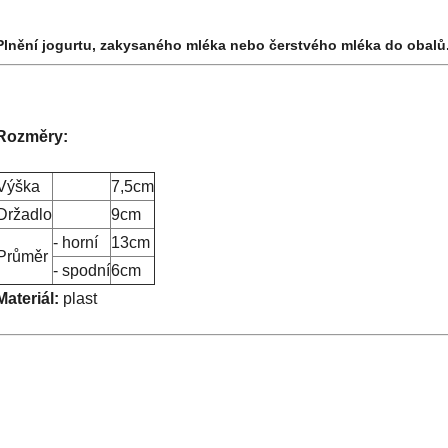
Plnění jogurtu, zakysaného mléka nebo čerstvého mléka do obalů
Rozměry:
Výška
7,5cm
Držadlo
9cm
- horní
13cm
Průměr
- spodní
6cm
Materiál:
plast