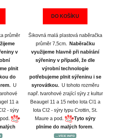
DO KOŠÍKU
ka průměr
Šikovná malá plastová naběračka
žijeme
průměr 7,5cm.
Naběračku
řeniny v
využijeme hlavně při nabírání
robní
sýřeniny v případě, že dle
me plnit
výrobní technologie
tkou do
potřebujeme plnit sýřeninu i se
ěrem.
U
syrovátkou.
U tohoto rozměru
varohové
např. tvarohové zrající sýry z kultur
ugel 11 a
Beaugel 11 a 15 nebo Iota Cl1 a
Cl2 - sýry
Iota Cl2 - sýry typu Crottin, St.
a pod.
Maure a pod.
Tyto sýry
 malých
plníme do malých forem
.