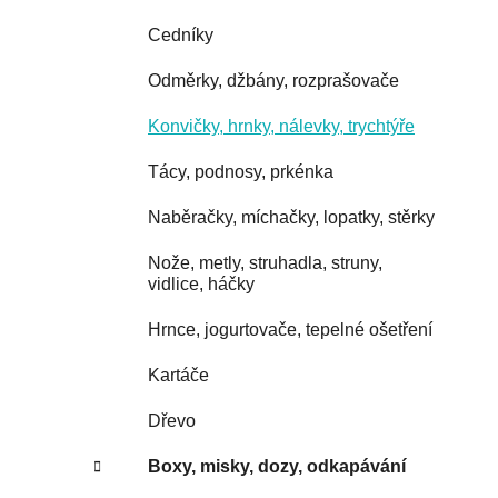
Cedníky
Odměrky, džbány, rozprašovače
Konvičky, hrnky, nálevky, trychtýře
Tácy, podnosy, prkénka
Naběračky, míchačky, lopatky, stěrky
Nože, metly, struhadla, struny,
vidlice, háčky
Hrnce, jogurtovače, tepelné ošetření
Kartáče
Dřevo
Boxy, misky, dozy, odkapávání