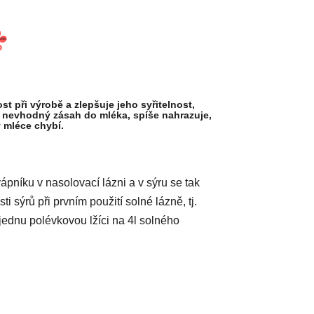
t při výrobě a zlepšuje jeho syřitelnost,
 nevhodný zásah do mléka, spíše nahrazuje,
v mléce chybí.
ápníku v nasolovací lázni a v sýru se tak
 sýrů při prvním použití solné lázně, tj.
jednu polévkovou lžíci na 4l solného