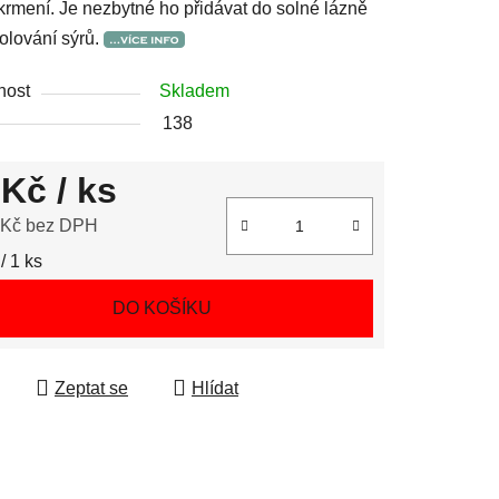
rmení. Je nezbytné ho přidávat do solné lázně
olování sýrů.
nost
Skladem
138
 Kč
/ ks
 Kč bez DPH
 cena:
/ 1 ks
DO KOŠÍKU
Zeptat se
Hlídat