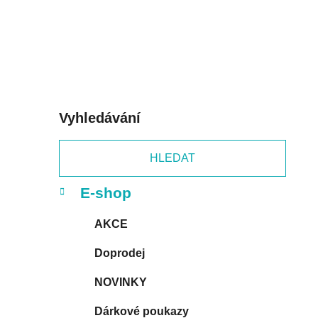
p
a
n
e
l
Vyhledávání
HLEDAT
K
Přeskočit
E-shop
a
kategorie
t
AKCE
e
g
Doprodej
o
r
NOVINKY
i
e
Dárkové poukazy