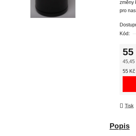
změny k
pro nas
Dostup
Kód:
55
45,45
Měrná
55 Kč 
Tisk
Popis