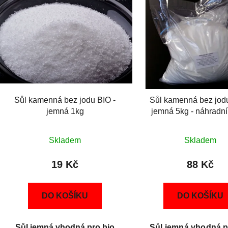
Sůl kamenná bez jodu BIO -
Sůl kamenná bez jodu
jemná 1kg
jemná 5kg - náhradní
Skladem
Skladem
19 Kč
88 Kč
DO KOŠÍKU
DO KOŠÍKU
Sůl jemná vhodná pro bio
Sůl jemná vhodná p