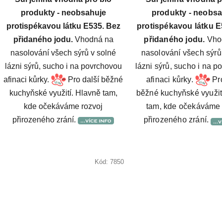
produkty - neobsahuje
produkty - neobs
protispékavou látku E535. Bez
protispékavou látku E
přidaného jodu.
Vhodná na
přidaného jodu.
Vho
nasolování všech sýrů v solné
nasolování všech sýrů
lázni sýrů, sucho i na povrchovou
lázni sýrů, sucho i na 
afinaci kůrky.
Pro další běžné
afinaci kůrky.
Pro
kuchyňské využití. Hlavně tam,
běžné kuchyňské využit
kde očekáváme rozvoj
tam, kde očekáváme 
přirozeného zrání.
přirozeného zrání.
Kód:
7850