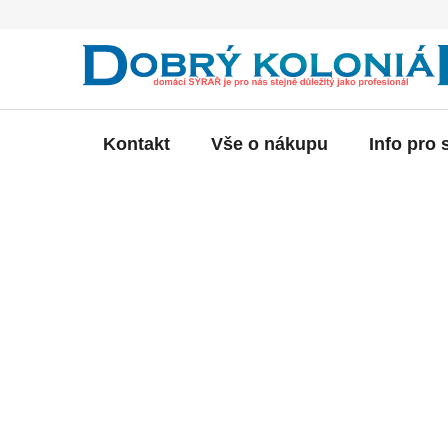
Přejít
na
obsah
Kontakt
Vše o nákupu
Info pro 
P
o
s
t
r
a
n
n
í