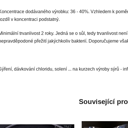
Koncentrace dodávaného výrobku: 36 - 40%. Vzhledem k poměrn
rozdíl v koncentraci podstatný.
Minimální trvanlivost 2 roky. Jedná se o sůl, tedy trvanlivost není
nepravděpodoné přežití jakýchkoliv bakterií. Doporučujeme však
Sýření, dávkování chloridu, solení ... na kurzech výroby sýrů - in
Související pr
Kód:
7847