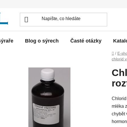
sýraře
Blog o sýrech
Časté otázky
Katal
Domů
/
E-sh
chlorid 
Chl
roz
Chlorid
mléka z
chybět 
hormoná