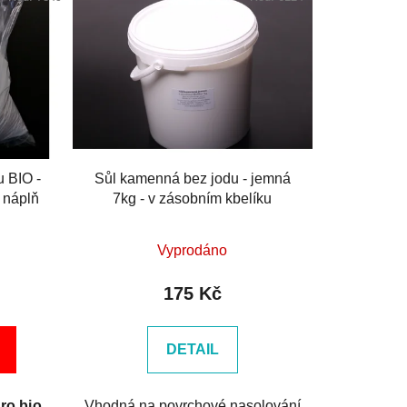
 BIO -
Sůl kamenná bez jodu - jemná
 náplň
7kg - v zásobním kbelíku
Vyprodáno
175 Kč
DETAIL
ro bio
Vhodná na povrchové nasolování