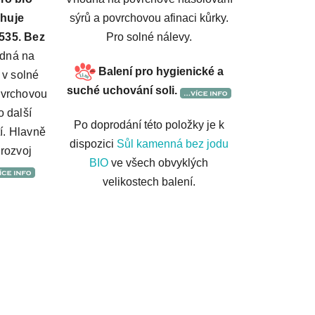
ahuje
sýrů a povrchovou afinaci kůrky.
535. Bez
Pro solné nálevy.
dná na
Balení pro hygienické a
 v solné
suché uchování soli.
povrchovou
 další
Po doprodání této položky je k
í. Hlavně
dispozici
Sůl kamenná bez jodu
rozvoj
BIO
ve všech obvyklých
velikostech balení.