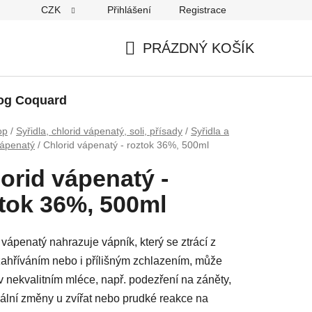
CZK
Přihlášení
Registrace
PRÁZDNÝ KOŠÍK
NÁKUPNÍ
KOŠÍK
og Coquard
op
/
Syřidla, chlorid vápenatý, soli, přísady
/
Syřidla a
vápenatý
/
Chlorid vápenatý - roztok 36%, 500ml
orid vápenatý -
tok 36%, 500ml
 vápenatý nahrazuje vápník, který se ztrácí z
ahříváním nebo i přílišným zchlazením, může
v nekvalitním mléce, např. podezření na záněty,
lní změny u zvířat nebo prudké reakce na