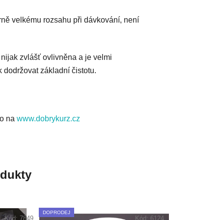
ě velkému rozsahu při dávkování, není
 nijak zvlášť ovlivněna a je velmi
 dodržovat základní čistotu.
fo na
www.dobrykurz.cz
odukty
DOPRODEJ
Kód:
7849
Kód:
6124