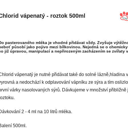
Chlorid vápenatý - roztok 500ml
Do pasterovaného mléka je vhodné přidávat vždy.
Zvyšuje výtěžnos
neboť působí jako pojivo mezi bílkovinou. Nejedná se o chemicky
co již úpravou, manipulací a nepřirozeným zacházením se zvířaty 
Chlorid vápenatý je nutné přidávat také do solné lázně,hladina v
vyrovná a nedochází k odplavování vápníku ze sýra a tím oslizlosti
první várky nasolovaných sýrů. Dávkujeme v množství přibližně 
roztoku.
Dávkování 2 - 4 ml na 10 litrů mléka.
Balení 500ml.