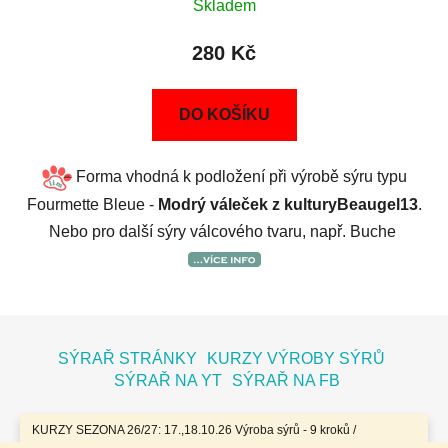
Skladem
280 Kč
DO KOŠÍKU
Forma vhodná k podložení při výrobě sýru typu
Fourmette Bleue -
Modrý váleček z kulturyBeaugel13
.
Nebo pro další sýry válcového tvaru, např. Buche
Z
á
SÝRAŘ STRÁNKY
KURZY VÝROBY SÝRŮ
p
SÝRAŘ NA YT
SÝRAŘ NA FB
a
t
KURZY SEZONA 26/27: 17.,18.10.26 Výroba sýrů - 9 kroků /
7.11.26 Bochníky - tvrdé zrající sýry / 8.11.26 Jogurty, Zákysy, Kefír