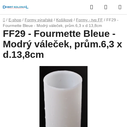
Přejít
Hledat
NÁKUP
na
obsah
KOŠÍK
Domů
/
E-shop
/
Formy sýrařské
/
Košíkové
/
Formy - typ FF
/
FF29 -
Fourmette Bleue - Modrý váleček, prům.6,3 x d.13,8cm
FF29 - Fourmette Bleue -
Modrý váleček, prům.6,3 x
d.13,8cm