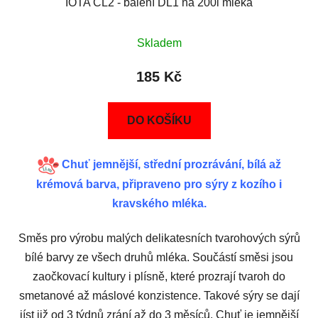
IOTA CL2 - balení DL1 na 200l mléka
Skladem
185 Kč
DO KOŠÍKU
Chuť jemnější, střední prozrávání, bílá až
krémová barva, připraveno pro sýry z kozího i
kravského mléka.
Směs pro výrobu malých delikatesních tvarohových sýrů
bílé barvy ze všech druhů mléka. Součástí směsi jsou
zaočkovací kultury i plísně, které prozrají tvaroh do
smetanové až máslové konzistence. Takové sýry se dají
jíst již od 3 týdnů zrání až do 3 měsíců. Chuť je jemnější