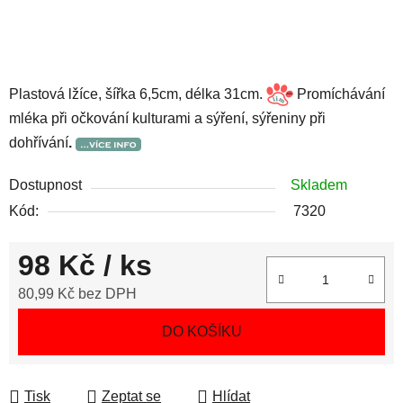
Plastová lžíce, šířka 6,5cm, délka 31cm.
Promíchávání
mléka při očkování kulturami a sýření, sýřeniny při
dohřívání
.
Dostupnost
Skladem
Kód:
7320
98 Kč
/ ks
80,99 Kč bez DPH
Měrná cena:
DO KOŠÍKU
Tisk
Zeptat se
Hlídat