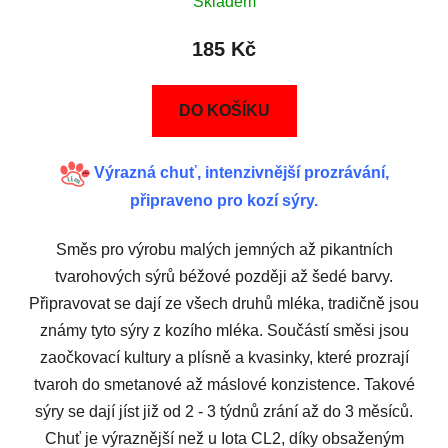
Skladem
185 Kč
DO KOŠÍKU
Výrazná chuť, intenzivnější prozrávání,
připraveno pro kozí sýry.
Směs pro výrobu malých jemných až pikantních
tvarohových sýrů béžové později až šedé barvy.
Připravovat se dají ze všech druhů mléka, tradičně jsou
známy tyto sýry z kozího mléka. Součástí směsi jsou
zaočkovací kultury a plísně a kvasinky, které prozrají
tvaroh do smetanové až máslové konzistence. Takové
sýry se dají jíst již od 2 - 3 týdnů zrání až do 3 měsíců.
Chuť je výraznější než u Iota CL2, díky obsaženým