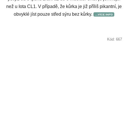
než u Iota CL1. V případě, že kůrka je již příliš pikantní, je
obvyklé jíst pouze střed sýru bez kůrky.
Kód:
667