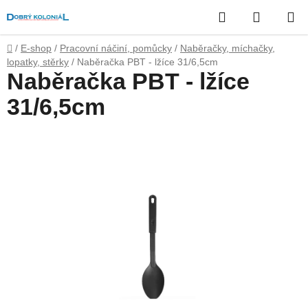
Přejít
Hledat
NÁKUP
na
obsah
KOŠÍK
Domů
/
E-shop
/
Pracovní náčiní, pomůcky
/
Naběračky, míchačky,
lopatky, stěrky
/
Naběračka PBT - lžíce 31/6,5cm
Naběračka PBT - lžíce
31/6,5cm