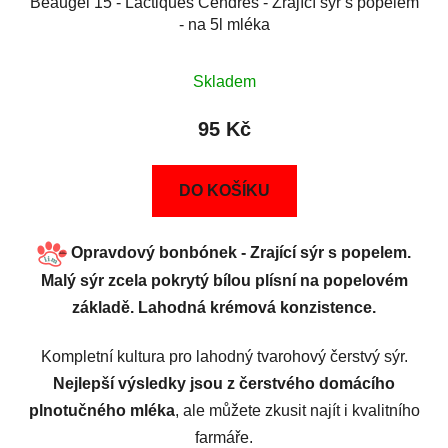
Beaugel 15 - Lactiques Cendrés - Zrající sýr s popelem
- na 5l mléka
Skladem
95 Kč
DO KOŠÍKU
Opravdový bonbónek - Zrající sýr s popelem.
Malý sýr zcela pokrytý bílou plísní na popelovém
základě. Lahodná krémová konzistence.
Kompletní kultura pro lahodný tvarohový čerstvý sýr.
Nejlepší výsledky jsou z čerstvého domácího
plnotučného mléka
, ale můžete zkusit najít i kvalitního
farmáře.