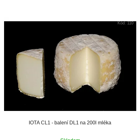
Kód:
110
IOTA CL1 - balení DL1 na 200l mléka