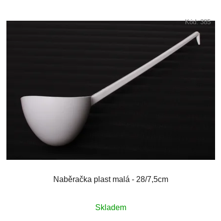
Kód:
385
Naběračka plast malá - 28/7,5cm
Skladem