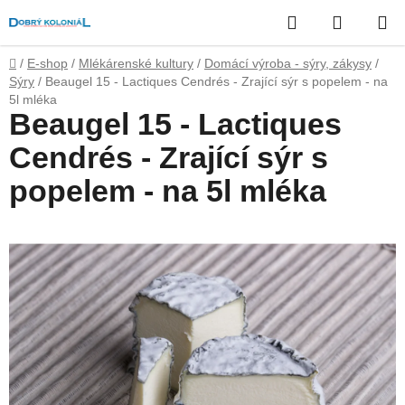
Přejít
Hledat
NÁKUP
na
obsah
KOŠÍK
Domů
/
E-shop
/
Mlékárenské kultury
/
Domácí výroba - sýry, zákysy
/
Sýry
/
Beaugel 15 - Lactiques Cendrés - Zrající sýr s popelem - na
5l mléka
Beaugel 15 - Lactiques
Cendrés - Zrající sýr s
popelem - na 5l mléka