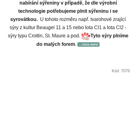
nabírání sýřeniny v případě, že dle výrobní
technologie potřebujeme plnit sýřeninu i se
syrovátkou.
U tohoto rozměru např. tvarohové zrající
sýry z kultur Beaugel 11 a 15 nebo Iota Cl1 a Iota Cl2 -
sýry typu Crottin, St. Maure a pod.
Tyto sýry plníme
do malých forem
.
Kód:
7079