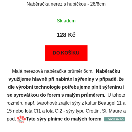
Naběračka nerez s hubičkou - 26/6cm
Skladem
128 Kč
DO KOŠÍKU
Malá nerezová naběračka průměr 6cm.
Naběračku
využijeme hlavně při nabírání sýřeniny v případě, že
dle výrobní technologie potřebujeme plnit sýřeninu i
se syrovátkou do forem s malým průměrem.
U tohoto
rozměru např. tvarohové zrající sýry z kultur Beaugel 11 a
15 nebo Iota Cl1 a Iota Cl2 - sýry typu Crottin, St. Maure a
pod.
Tyto sýry plníme do malých forem
.