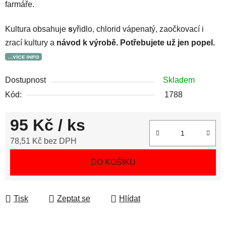
farmáře.
Kultura obsahuje
s
yřidlo, chlorid vápenatý, zaočkovací i
zrací kultury a
návod k výrobě. Potřebujete už jen popel.
Dostupnost
Skladem
Kód:
1788
95 Kč
/ ks
78,51 Kč bez DPH
Měrná cena:
DO KOŠÍKU
Tisk
Zeptat se
Hlídat