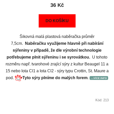
36 Kč
DO KOŠÍKU
Šikovná malá plastová naběračka průměr
7,5cm.
Naběračku využijeme hlavně při nabírání
sýřeniny v případě, že dle výrobní technologie
potřebujeme plnit sýřeninu i se syrovátkou.
U tohoto
rozměru např. tvarohové zrající sýry z kultur Beaugel 11 a
15 nebo Iota Cl1 a Iota Cl2 - sýry typu Crottin, St. Maure a
pod.
Tyto sýry plníme do malých forem
.
Kód:
213