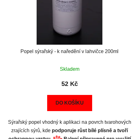
Popel sýrařský - k naředění v lahvičce 200ml
Skladem
52 Kč
DO KOŠÍKU
Sýrařský popel vhodný k aplikaci na povrch tvarohových
zrajících sýrů, kde
podporuje růst bílé plísně a tvoří
ochrannou vrstvu
.
Balení připravené pro využití