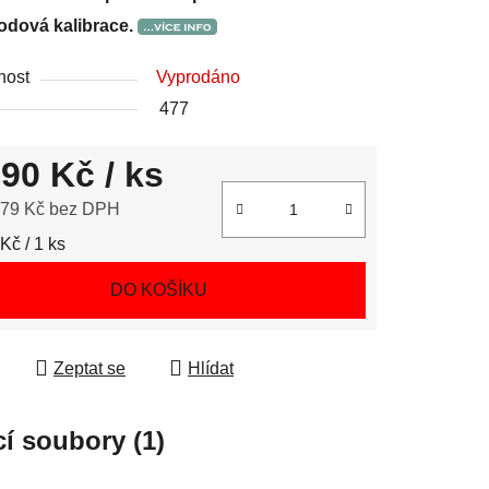
dová kalibrace.
nost
Vyprodáno
477
790 Kč
/ ks
,79 Kč bez DPH
 cena:
Kč / 1 ks
DO KOŠÍKU
Zeptat se
Hlídat
cí soubory (1)