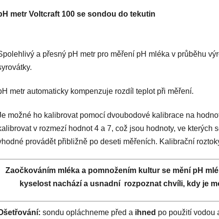
pH metr Voltcraft 100 se sondou do tekutin
Spolehlivý a přesný pH metr pro měření pH mléka v průběhu vý
syrovátky.
pH metr automaticky kompenzuje rozdíl teplot při měření.
Je možné ho kalibrovat pomocí dvoubodové kalibrace na hodnot
kalibrovat v rozmezí hodnot 4 a 7, což jsou hodnoty, ve kterých 
vhodné provádět přibližně po deseti měřeních. Kalibrační roztok
Zaočkováním mléka a pomnožením kultur se mění pH mléka.
kyselost nachází a usnadní rozpoznat chvíli, kdy je m
Ošetřování:
sondu opláchneme před a
ihned
po použití vodou 