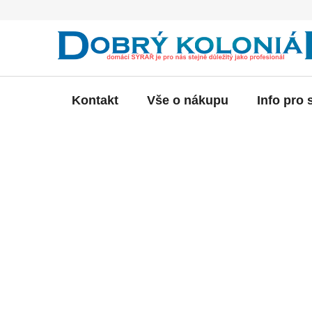
Přejít
na
obsah
Kontakt
Vše o nákupu
Info pro 
P
o
s
t
r
a
n
n