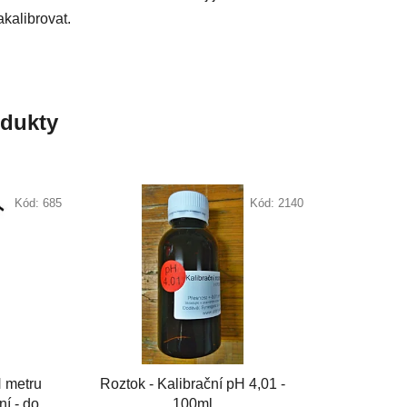
akalibrovat.
odukty
Kód:
685
Kód:
2140
 metru
Roztok - Kalibrační pH 4,01 -
ní - do
100ml