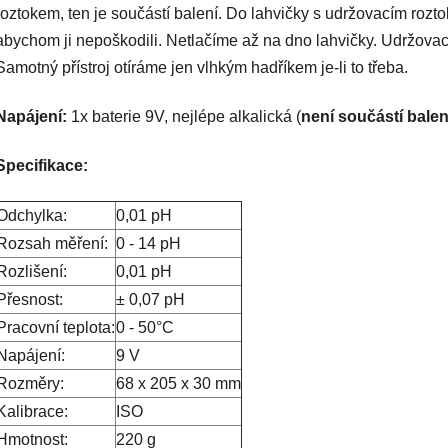
roztokem, ten je součástí balení. Do lahvičky s udržovacím ro
abychom ji nepoškodili. Netlačíme až na dno lahvičky. Udržovací
Samotný přístroj otíráme jen vlhkým hadříkem je-li to třeba.
Napájení:
1x baterie 9V, nejlépe alkalická (
není součástí balen
Specifikace:
Odchylka:
0,01 pH
Rozsah měření:
0 - 14 pH
Rozlišení:
0,01 pH
Přesnost:
± 0,07 pH
Pracovní teplota:
0 - 50°C
Napájení:
9 V
Rozměry:
68 x 205 x 30 mm
Kalibrace:
ISO
Hmotnost:
220 g