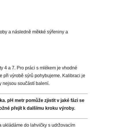
roby a následně měkké sýřeniny a
y 4 a 7. Pro práci s mlékem je vhodné
se při výrobě sýrů pohybujeme. Kalibraci je
y nejsou součástí balení.
 pH metr pomůže zjistit v jaké fázi se
ožné přejít k dalšímu kroku výroby.
a ukládáme do lahvičky s udržovacím