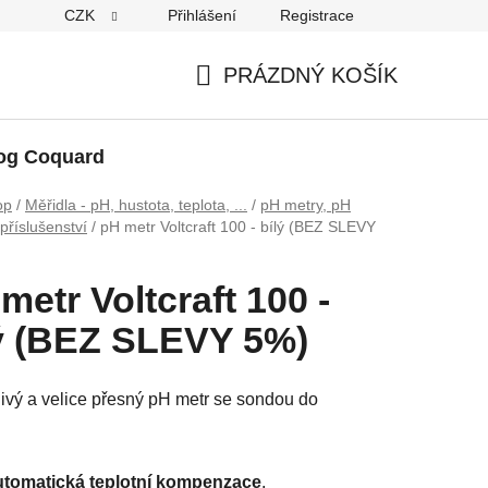
CZK
Přihlášení
Registrace
PRÁZDNÝ KOŠÍK
NÁKUPNÍ
KOŠÍK
og Coquard
op
/
Měřidla - pH, hustota, teplota, ...
/
pH metry, pH
 příslušenství
/
pH metr Voltcraft 100 - bílý (BEZ SLEVY
metr Voltcraft 100 -
ý (BEZ SLEVY 5%)
ivý a velice přesný pH metr se sondou do
tomatická teplotní kompenzace
.