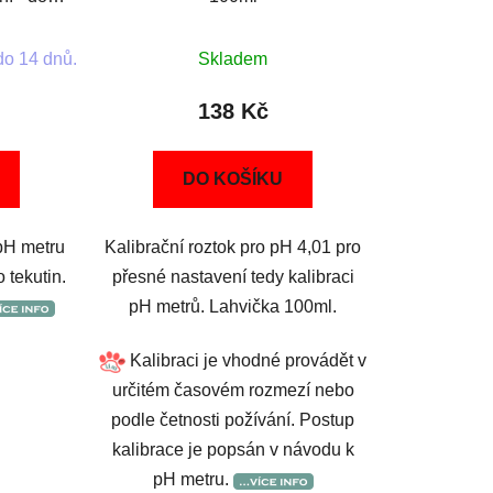
Y 5%)
do 14 dnů.
Skladem
138 Kč
DO KOŠÍKU
pH metru
Kalibrační roztok pro pH 4,01 pro
 tekutin.
přesné nastavení tedy kalibraci
pH metrů. Lahvička 100ml.
Kalibraci je vhodné provádět v
určitém časovém rozmezí nebo
podle četnosti požívání. Postup
kalibrace je popsán v návodu k
pH metru.