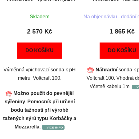
SLEVY 5%)
tekutin (BEZ SLEV
Skladem
Na objednávku - dodání 
2 570 Kč
1 865 Kč
DO KOŠÍKU
DO KOŠÍKU
Výměnná vpichovací sonda k pH
Náhradní
sonda k 
metru Voltcraft 100.
Voltcraft 100. Vhodná do
Včetně kabelu 1m.
Možno použít do pevnější
sýřeniny. Pomocník při určení
bodu tažnosti při výrobě
tažených sýrů typu Korbáčky a
Mozzarella.