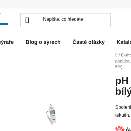
sýraře
Blog o sýrech
Časté otázky
Katal
Domů
/
E-sh
papírky,
5%)
pH 
bíl
Spolehl
tekutin.
Au