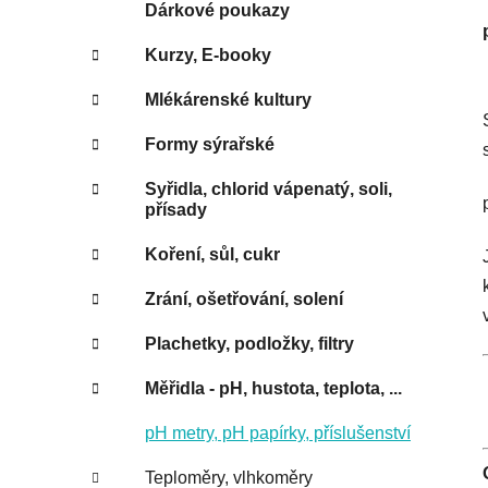
e
Dárkové poukazy
Kurzy, E-booky
Mlékárenské kultury
Formy sýrařské
Syřidla, chlorid vápenatý, soli,
přísady
Koření, sůl, cukr
Zrání, ošetřování, solení
Plachetky, podložky, filtry
Měřidla - pH, hustota, teplota, ...
pH metry, pH papírky, příslušenství
Teploměry, vlhkoměry