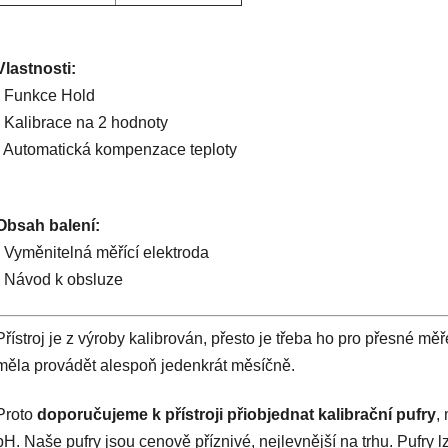
Vlastnosti:
- Funkce Hold
- Kalibrace na 2 hodnoty
- Automatická kompenzace teploty
Obsah balení:
- Vyměnitelná měřící elektroda
- Návod k obsluze
Přístroj je z výroby kalibrován, přesto je třeba ho pro přesné mě
měla provádět alespoň jedenkrát měsíčně.
Proto
doporučujeme k přístroji přiobjednat kalibrační pufry
,
pH. Naše pufry jsou cenově příznivé, nejlevnější na trhu. Pufry l