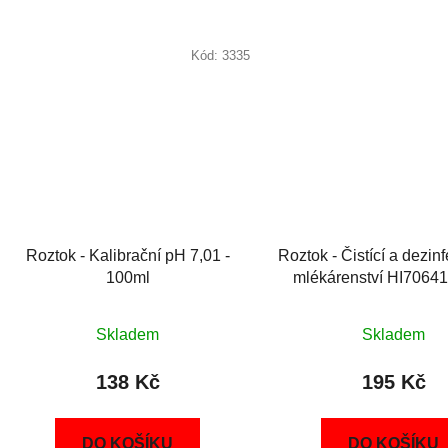
Kód:
3335
Roztok - Kalibrační pH 7,01 -
Roztok - Čistící a dezin
100ml
mlékárenství HI7064
elektrody - 50m
Skladem
Skladem
138 Kč
195 Kč
DO KOŠÍKU
DO KOŠÍKU