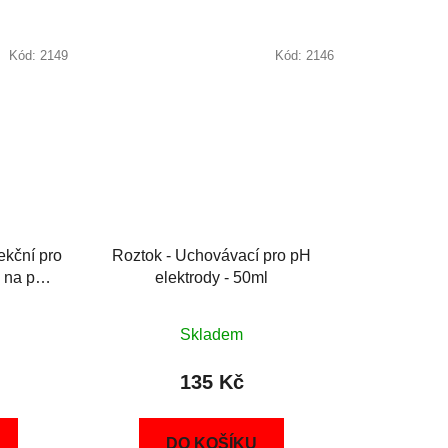
Kód:
2149
Kód:
2146
fekční pro
Roztok - Uchovávací pro pH
1 na pH
elektrody - 50ml
l
Skladem
135 Kč
DO KOŠÍKU