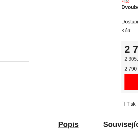
Dvoubo
Dostup
Kód:
2 
2 305
Měrná
2 790 
Tisk
Popis
Souvisejí