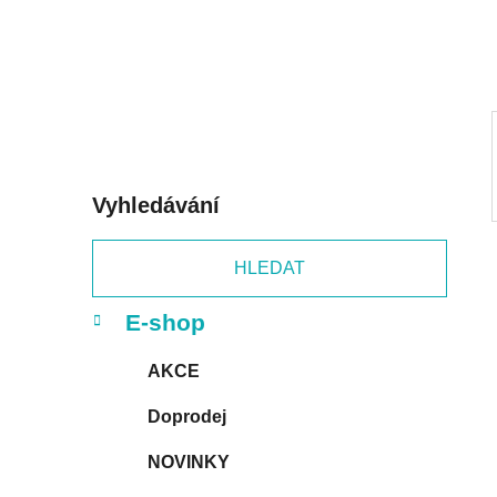
í
p
a
n
e
l
Vyhledávání
HLEDAT
K
Přeskočit
E-shop
a
kategorie
t
AKCE
e
g
Doprodej
o
r
NOVINKY
i