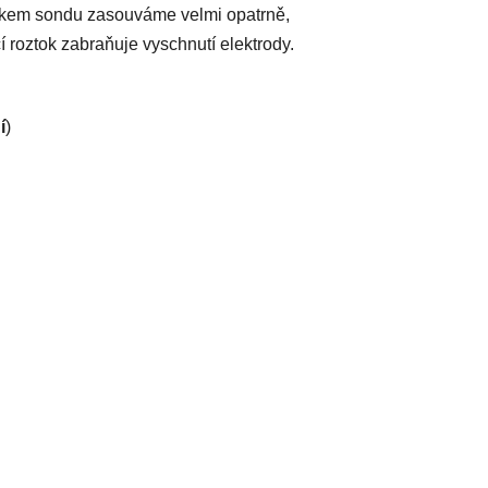
ztokem sondu zasouváme velmi opatrně,
 roztok zabraňuje vyschnutí elektrody.
í
)