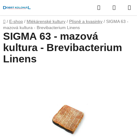
Přejít
Hledat
NÁKUP
na
obsah
KOŠÍK
Domů
/
E-shop
/
Mlékárenské kultury
/
Plísně a kvasinky
/
SIGMA 63 -
mazová kultura - Brevibacterium Linens
SIGMA 63 - mazová
kultura - Brevibacterium
Linens