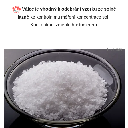
V
álec je vhodný k odebrání vzorku ze solné
lázně
ke kontrolnímu měření koncentrace soli.
Koncentraci změříte hustoměrem.
Kód:
369