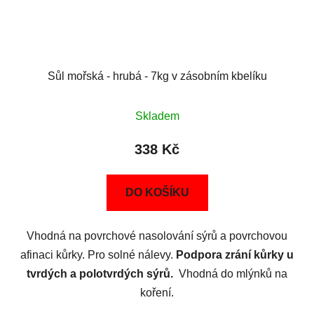
Sůl mořská - hrubá - 7kg v zásobním kbelíku
Skladem
338 Kč
DO KOŠÍKU
Vhodná na povrchové nasolování sýrů a povrchovou
afinaci kůrky. Pro solné nálevy.
Podpora zrání kůrky u
tvrdých a polotvrdých sýrů.
Vhodná do mlýnků na
koření.