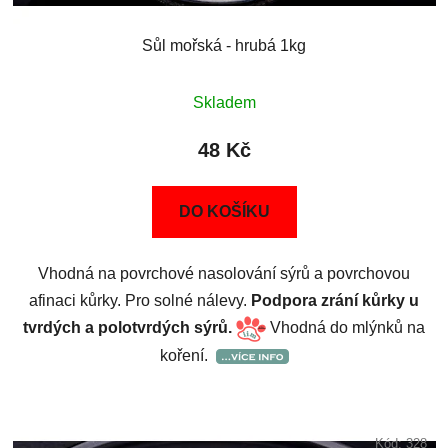
Sůl mořská - hrubá 1kg
Skladem
48 Kč
DO KOŠÍKU
Vhodná na povrchové nasolování sýrů a povrchovou
afinaci kůrky. Pro solné nálevy.
Podpora zrání kůrky u
tvrdých a polotvrdých sýrů.
Vhodná do mlýnků na
koření.
Kód:
328