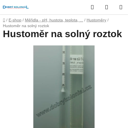
Přejít
Hledat
NÁKUP
na
obsah
KOŠÍK
Domů
/
E-shop
/
Měřidla - pH, hustota, teplota, ...
/
Hustoměry
/
Hustoměr na solný roztok
Hustoměr na solný roztok