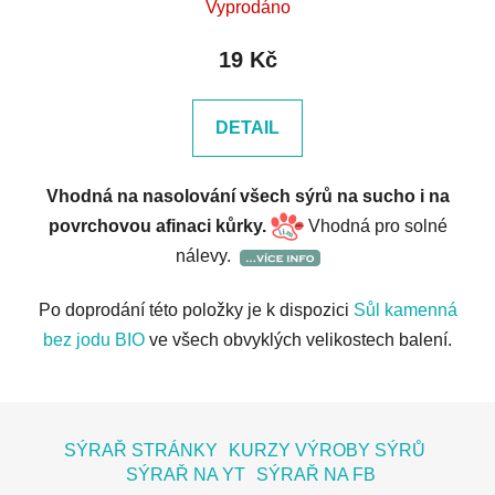
Vyprodáno
19 Kč
DETAIL
Vhodná na nasolování všech sýrů na sucho i na
povrchovou afinaci kůrky.
Vhodná pro solné
nálevy.
Po doprodání této položky je k dispozici
Sůl kamenná
bez jodu BIO
ve všech obvyklých velikostech balení.
Z
á
SÝRAŘ STRÁNKY
KURZY VÝROBY SÝRŮ
p
SÝRAŘ NA YT
SÝRAŘ NA FB