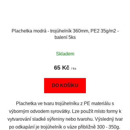
Plachetka modrá - trojúhelník 360mm, PE2 35g/m2 -
balení 5ks
Skladem
65 Kč
/ ks
DO KOŠÍKU
Plachetka ve tvaru trojúhelníku z PE materiálu s
výborným odvodem syrovátky. Lze použít místo formy k
vytvarování sladké sýřeniny nebo tvarohu. Výsledný tvar
po odkapání je trojúhelník o váze přibližně 300 - 350g.