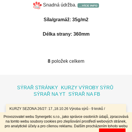
Snadná údržba.
Síla/gramáž: 35g/m2
Délka strany: 360mm
8
položek celkem
O
v
l
Z
á
á
SÝRAŘ STRÁNKY
KURZY VÝROBY SÝRŮ
d
p
SÝRAŘ NA YT
SÝRAŘ NA FB
a
a
c
t
í
KURZY SEZONA 26/27: 17.,18.10.26 Výroba sýrů - 9 kroků /
7.11.26 Bochníky - tvrdé zrající sýry / 8.11.26 Jogurty, Zákysy, Kefír
í
p
Provozovatel webu Synergetic s.r.o., jako správce osobních údajů, zpracovává
a Tvaroh + Hnětené a Tažené sýry/ 23.,24.1.27 Sýry doma /
r
na tomto webu soubory cookies pro zlepšování prostředí webových stránek,
20.,21.3.27 Výroba sýrů - 9 kroků / 10.4.27 Plísňáky - zrající sýry s
Vytvořil Shoptet
pro analytické účely a pro cílenou reklamu. Dalším procházením tohoto webu
v
plísní / 11.4.27 Bochníky - tvrdé zrající sýry / 29.4..-2.5.27 Sýry 4