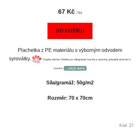
67 Kč
/ ks
DO KOŠÍKU
Plachetka z PE materiálu s výborným odvodem
syrovátky.
Snadná údržba. Vhodná pro odkapávání tvarohu a sýřeniny, případně do forem k
lisování.
Síla/gramáž: 50g/m2
Rozměr: 70 x 70cm
Kód:
27