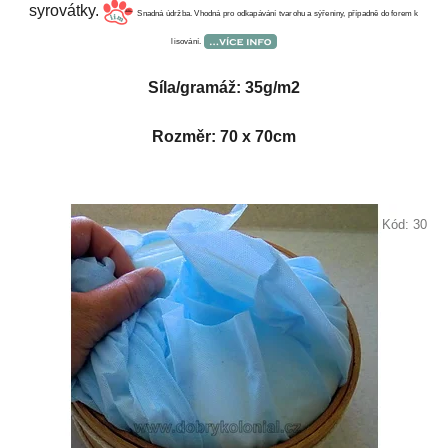
syrovátky.
Snadná údržba. Vhodná pro odkapávání tvarohu a sýřeniny, případně do forem k
lisování.
Síla/gramáž: 35g/m2
Rozměr: 70 x 70cm
Kód:
30