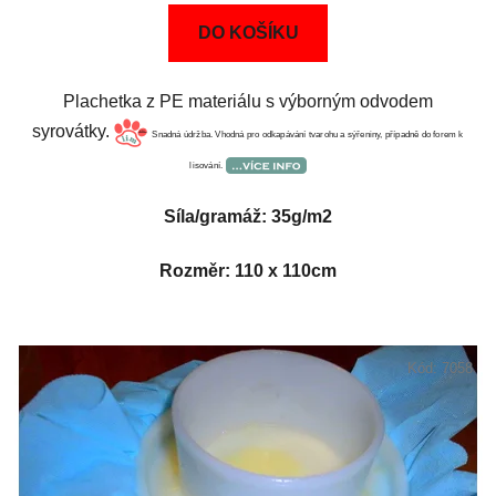
DO KOŠÍKU
Plachetka z PE materiálu s výborným odvodem
syrovátky.
Snadná údržba. Vhodná pro odkapávání tvarohu a sýřeniny, případně do forem k
lisování.
Síla/gramáž: 35g/m2
Rozměr: 110 x 110cm
Kód:
7058