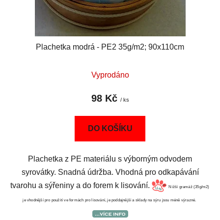
Plachetka modrá - PE2 35g/m2; 90x110cm
Vyprodáno
98 Kč
/ ks
DO KOŠÍKU
Plachetka z PE materiálu s výborným odvodem
syrovátky. Snadná údržba. Vhodná pro odkapávání
tvarohu a sýřeniny a do forem k lisování.
Nižší gramáž (35g/m2)
je vhodnější pro použití ve formách pro lisování, je poddajnější a sklady na sýru jsou méně výrazné.