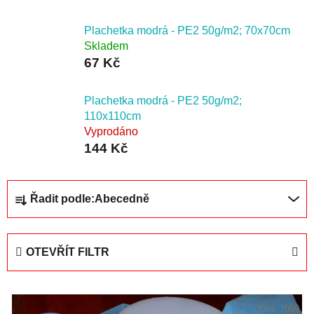
Plachetka modrá - PE2 50g/m2; 70x70cm
Skladem
67 Kč
Plachetka modrá - PE2 50g/m2;
110x110cm
Vyprodáno
144 Kč
Ř
Řadit podle:
Abecedně
a
z
e
OTEVŘÍT FILTR
n
í
V
p
ý
Kód:
7059