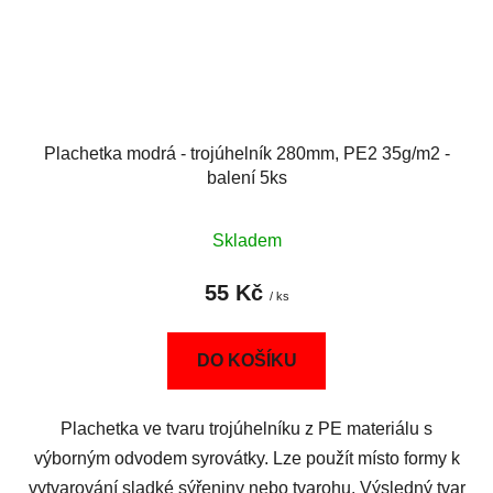
Plachetka modrá - trojúhelník 280mm, PE2 35g/m2 -
balení 5ks
Skladem
55 Kč
/ ks
DO KOŠÍKU
Plachetka ve tvaru trojúhelníku z PE materiálu s
výborným odvodem syrovátky. Lze použít místo formy k
vytvarování sladké sýřeniny nebo tvarohu. Výsledný tvar