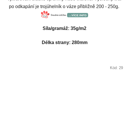
po odkapání je trojúhelník o váze přibližně 200 - 250g.
Snadná údržba.
Síla/gramáž: 35g/m2
Délka strany: 280mm
Kód:
29