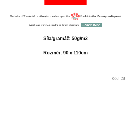
Plachetka z PE materiálu s výborným odvodem syrovátky.
Snadná údržba. Vhodná pro odkapávání
tvarohu a sýřeniny, případně do forem k lisování.
Síla/gramáž: 50g/m2
Rozměr: 90 x 110cm
Kód:
28