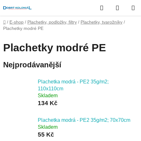
Přejít
Hledat
NÁKUP
na
obsah
KOŠÍK
Domů
/
E-shop
/
Plachetky, podložky, filtry
/
Plachetky, tvarožníky
/
Plachetky modré PE
Plachetky modré PE
Nejprodávanější
Plachetka modrá - PE2 35g/m2;
110x110cm
Skladem
134 Kč
Plachetka modrá - PE2 35g/m2; 70x70cm
Skladem
55 Kč