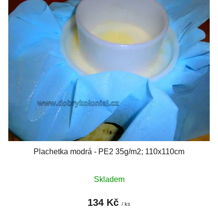
r
p
o
i
d
s
u
p
k
r
t
o
ů
d
u
k
t
ů
Plachetka modrá - PE2 35g/m2; 110x110cm
Skladem
134 Kč
/ ks