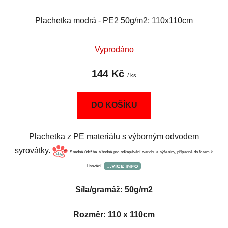
Plachetka modrá - PE2 50g/m2; 110x110cm
Vyprodáno
144 Kč
/ ks
DO KOŠÍKU
Plachetka z PE materiálu s výborným odvodem
syrovátky.
Snadná údržba. Vhodná pro odkapávání tvarohu a sýřeniny, případně do forem k
lisování.
Síla/gramáž: 50g/m2
Rozměr: 110 x 110cm