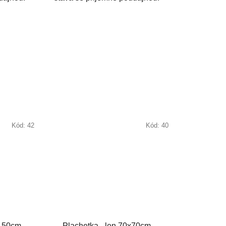
Kód:
42
Kód:
40
x150cm
Plachetka - len 70x70cm