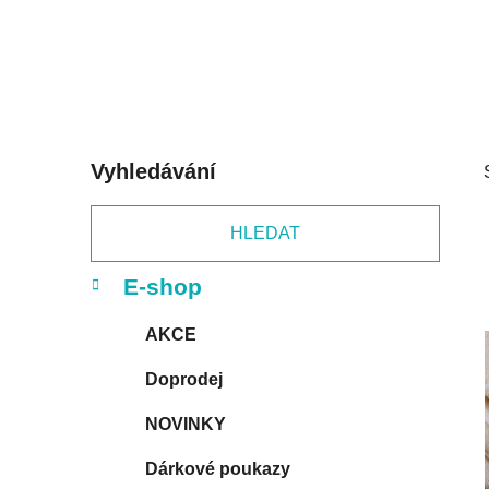
p
a
n
e
l
Vyhledávání
HLEDAT
K
Přeskočit
E-shop
a
kategorie
t
AKCE
e
g
Doprodej
o
r
NOVINKY
i
e
Dárkové poukazy