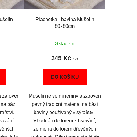
t
ů
ušelín
Plachetka - bavlna Mušelín
80x80cm
Skladem
345 Kč
/ ks
DO KOŠÍKU
a zároveň
Mušelín je velmi jemný a zároveň
 na bázi
pevný tradiční materiál na bázi
ařství.
bavlny používaný v sýrařství.
sování,
Vhodná i do forem k lisování,
evěných
zejména do forem dřevěných