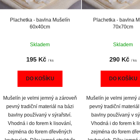
o
d
Plachetka - bavlna Mušelín
Plachetka - bavlna M
u
60x40cm
70x70cm
k
t
Skladem
Skladem
ů
195 Kč
290 Kč
/ ks
/ ks
DO KOŠÍKU
DO KOŠÍKU
Mušelín je velmi jemný a zároveň
Mušelín je velmi jemný 
pevný tradiční materiál na bázi
pevný tradiční materiál
bavlny používaný v sýrařství.
bavlny používaný v sýr
Vhodná i do forem k lisování,
Vhodná i do forem k li
zejména do forem dřevěných
zejména do forem dř