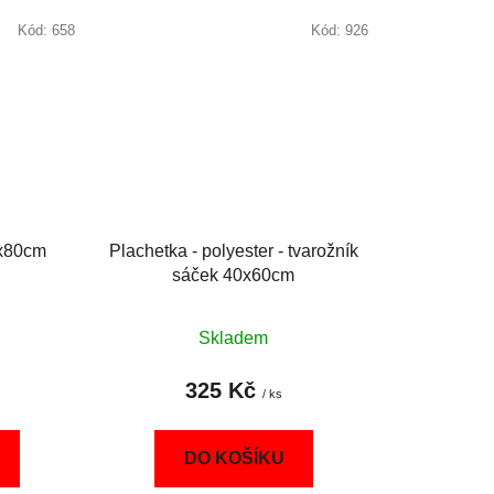
Kód:
658
Kód:
926
0x80cm
Plachetka - polyester - tvarožník
sáček 40x60cm
Skladem
325 Kč
/ ks
DO KOŠÍKU