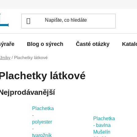
sýraře
Blog o sýrech
Časté otázky
Katal
ožníky
/
Plachetky látkové
Plachetky látkové
Nejprodávanější
Plachetka
-
Plachetka
polyester
- bavlna
-
Mušelín
tvarožník