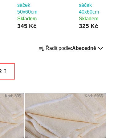
sáček
sáček
50x60cm
40x60cm
Skladem
Skladem
345 Kč
325 Kč
Ř
Řadit podle:
Abecedně
a
z
e
R
n
í
p
Kód:
805
Kód:
6965
r
o
d
u
k