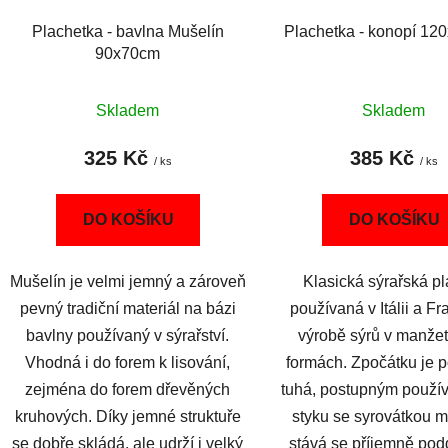
Plachetka - bavlna Mušelín
Plachetka - konopí 1
90x70cm
Skladem
Skladem
325 Kč
385 Kč
/ ks
/ ks
DO KOŠÍKU
DO KOŠÍKU
Mušelín je velmi jemný a zároveň
Klasická sýrařská p
pevný tradiční materiál na bázi
používaná v Itálii a Fra
bavlny používaný v sýrařství.
výrobě sýrů v manže
Vhodná i do forem k lisování,
formách. Zpočátku je 
zejména do forem dřevěných
tuhá, postupným použív
kruhových. Díky jemné struktuře
styku se syrovátkou 
se dobře skládá, ale udrží i velký
stává se příjemně pod