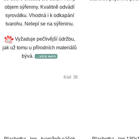
objem sýřeniny. Kvalitně odvádí
syrovátku. Vhodná i k odkapání
tvarohu. Nelepí se na sýřeninu.
Vyžaduje pečlivější údržbu,
jak už tomu u přírodních materiálů
bývá.
Kód:
38
Plachetka - len - tvarožník sáček
Plachetka - len 130