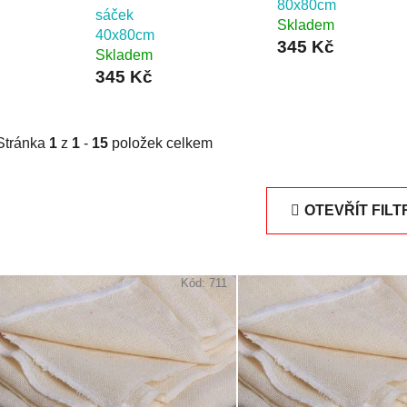
80x80cm
sáček
Skladem
40x80cm
345 Kč
Skladem
345 Kč
Stránka
1
z
1
-
15
položek celkem
OTEVŘÍT FILT
V
ý
Kód:
711
p
i
s
p
r