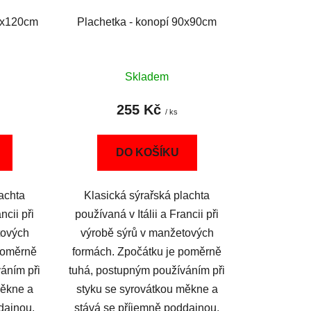
20x120cm
Plachetka - konopí 90x90cm
Skladem
255 Kč
/ ks
DO KOŠÍKU
lachta
Klasická sýrařská plachta
ncii při
používaná v Itálii a Francii při
tových
výrobě sýrů v manžetových
poměrně
formách. Zpočátku je poměrně
áním při
tuhá, postupným používáním při
měkne a
styku se syrovátkou měkne a
dajnou.
stává se příjemně poddajnou.