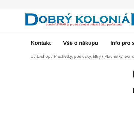
Přejít
na
obsah
Kontakt
Vše o nákupu
Info pro 
Domů
/
E-shop
/
Plachetky, podložky, filtry
/
Plachetky, tvar
P
o
s
t
r
a
n
n
í