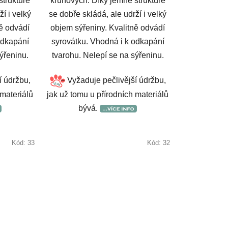
struktuře
kruhových. Díky jemné struktuře
ží i velký
se dobře skládá, ale udrží i velký
ně odvádí
objem sýřeniny. Kvalitně odvádí
odkapání
syrovátku. Vhodná i k odkapání
ýřeninu.
tvarohu. Nelepí se na sýřeninu.
í údržbu,
Vyžaduje pečlivější údržbu,
 materiálů
jak už tomu u přírodních materiálů
bývá.
Kód:
33
Kód:
32