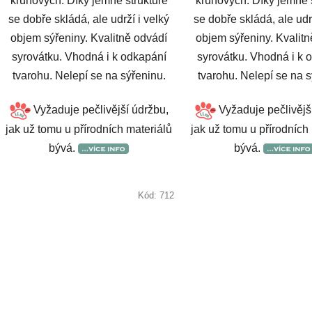
kruhových. Díky jemné struktuře
kruhových. Díky jemné 
se dobře skládá, ale udrží i velký
se dobře skládá, ale udr
objem sýřeniny. Kvalitně odvádí
objem sýřeniny. Kvalit
syrovátku. Vhodná i k odkapání
syrovátku. Vhodná i k 
tvarohu. Nelepí se na sýřeninu.
tvarohu. Nelepí se na s
Vyžaduje pečlivější údržbu,
Vyžaduje pečlivějš
jak už tomu u přírodních materiálů
jak už tomu u přírodních
bývá.
bývá.
Kód:
712