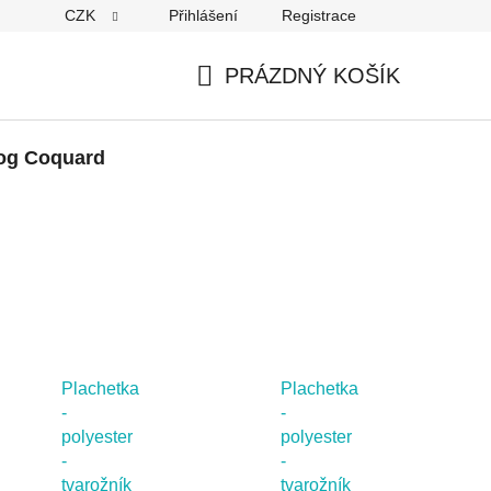
CZK
Přihlášení
Registrace
PRÁZDNÝ KOŠÍK
NÁKUPNÍ
KOŠÍK
og Coquard
Plachetka
Plachetka
-
-
polyester
polyester
-
-
tvarožník
tvarožník