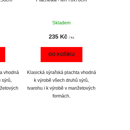
Skladem
235 Kč
/ ks
DO KOŠÍKU
ta vhodná
Klasická sýrařská plachta vhodná
 sýrů,
k výrobě všech druhů sýrů,
nžetových
tvarohu i k výrobě v manžetových
formách.