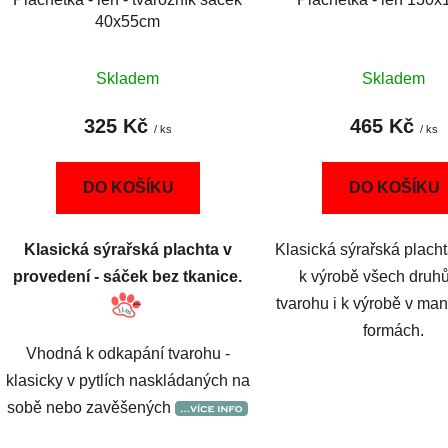
40x55cm
Skladem
Skladem
325 Kč
465 Kč
/ ks
/ ks
DO KOŠÍKU
DO KOŠÍKU
Klasická sýrařská plachta v
Klasická sýrařská plach
provedení - sáček bez tkanice.
k výrobě všech druhů
tvarohu i k výrobě v ma
formách.
Vhodná k odkapání tvarohu -
klasicky v pytlích naskládaných na
sobě nebo zavěšených