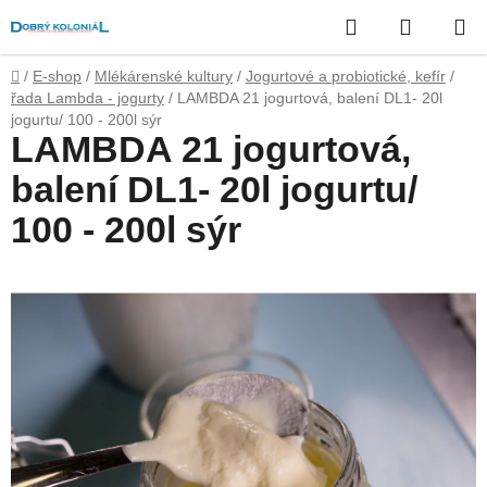
Přejít
Hledat
NÁKUP
na
obsah
KOŠÍK
Domů
/
E-shop
/
Mlékárenské kultury
/
Jogurtové a probiotické, kefír
/
řada Lambda - jogurty
/
LAMBDA 21 jogurtová, balení DL1- 20l
jogurtu/ 100 - 200l sýr
LAMBDA 21 jogurtová,
balení DL1- 20l jogurtu/
100 - 200l sýr