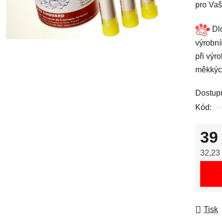
pro Vaš
Dlo
výrobní
při výr
měkkých
Dostup
Kód:
39
32,23
Měrná
Tisk