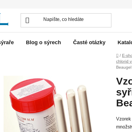
sýraře
Blog o sýrech
Časté otázky
Katal
Domů
/
E-sh
chlorid 
Beauge
Vz
syř
Be
Vzorek
množstv