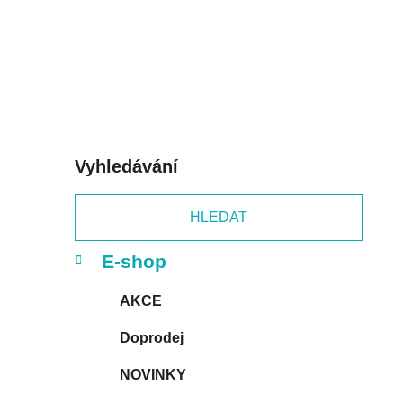
í
p
a
n
e
l
Vyhledávání
HLEDAT
K
Přeskočit
E-shop
a
kategorie
t
AKCE
e
g
Doprodej
o
r
NOVINKY
i