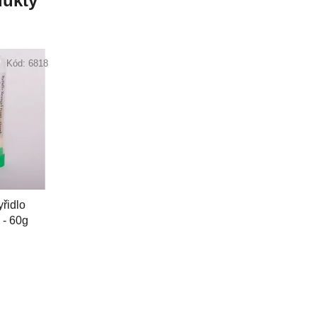
ukty
Kód:
6818
řidlo
- 60g