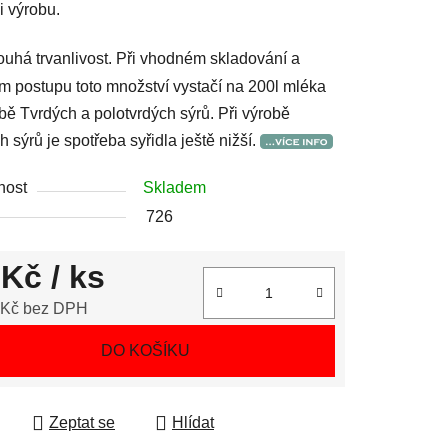
i výrobu.
uhá trvanlivost. Při vhodném skladování a
m postupu toto množství vystačí na 200l mléka
obě Tvrdých a polotvrdých sýrů. Při výrobě
 sýrů je spotřeba syřidla ještě nižší.
nost
Skladem
726
 Kč
/ ks
 Kč bez DPH
 cena:
DO KOŠÍKU
Zeptat se
Hlídat