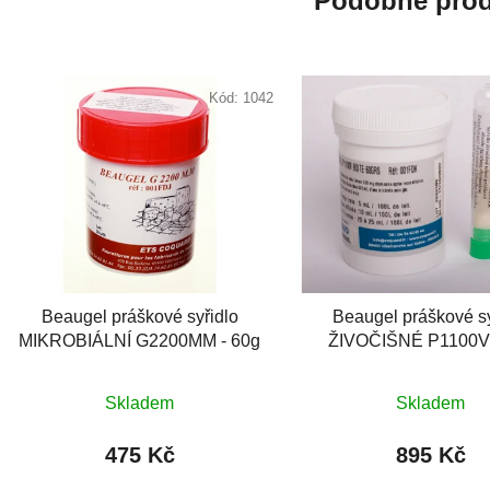
Podobné prod
Kód:
1042
Beaugel práškové syřidlo
Beaugel práškové sy
MIKROBIÁLNÍ G2200MM - 60g
ŽIVOČIŠNÉ P1100V 
Skladem
Skladem
475 Kč
895 Kč