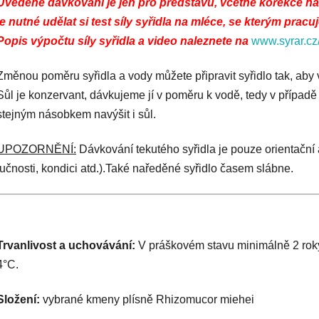
Uvedené dávkování je jen pro představu, včetně korekce na 
je nutné udělat si test síly syřidla na mléce, se kterým pra
Popis výpočtu síly syřidla a video naleznete na
www.syrar.cz/
Změnou poměru syřidla a vody můžete připravit syřidlo tak, aby
Sůl je konzervant, dávkujeme jí v poměru k vodě, tedy v přípa
stejným násobkem navýšit i sůl.
UPOZORNĚNÍ:
Dávkování tekutého syřidla je pouze orientační a
tučnosti, kondici atd.).Také naředěné syřidlo časem slábne.
Trvanlivost a uchovávání:
V práškovém stavu minimálně 2 roky
4°C.
Složení:
vybrané kmeny plísně Rhizomucor miehei