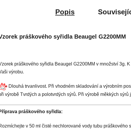
Popis
Souvisejí
Vzorek práškového syřidla Beaugel G2200MM
Vzorek práškového syřidla Beaugel G2200MM v množství 3g. K ot
Vaši výrobu.
Dlouhá trvanlivost. Při vhodném skladování a výrobním pos
při výrobě Tvrdých a polotvrdých sýrů. Při výrobě měkkých sýrů je
Příprava práškového syřidla:
Rozmíchejte v 50 ml čisté nechlorované vody tubu práškového s