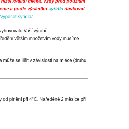
nižší kvalitu mléka. Vždy před použitím
cujeme a podle výsledku
syřidlo
dávkovat.
vypocet-syridla/
.
 vyhovovalo Vaší výrobě.
dě ředění větším množstvím vody musíme
 může se lišit v závislosti na mléce (druhu,
 od plnění při 4°C. Naředěné 2 měsíce při