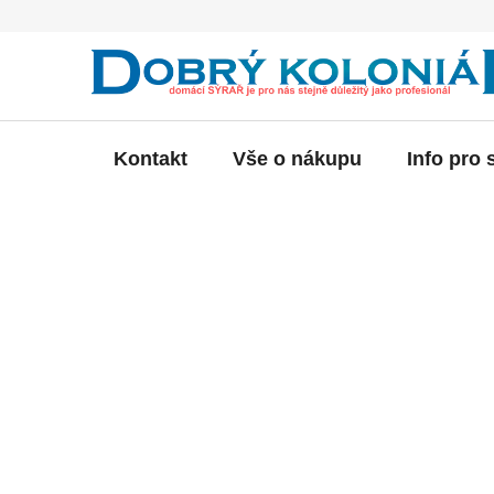
Přejít
na
obsah
Kontakt
Vše o nákupu
Info pro 
P
o
s
t
r
a
n
n