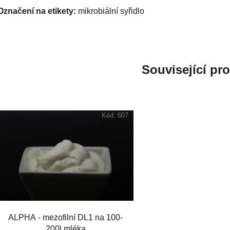
Označení na etikety:
mikrobiální syřidlo
Související pr
Kód:
607
ALPHA - mezofilní DL1 na 100-
200l mléka