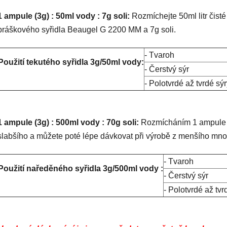
1 ampule (3g) : 50ml vody : 7g soli:
Rozmíchejte 50ml litr čist
práškového syřidla Beaugel G 2200 MM a 7g soli.
- Tvaroh
Použití tekutého syřidla 3g/50ml vody:
- Čerstvý sýr
- Polotvrdé až tvrdé sý
1 ampule (3g) : 500ml vody : 70g soli:
Rozmícháním 1 ampule sy
slabšího a můžete poté lépe dávkovat při výrobě z menšího mno
- Tvaroh
Použití naředěného syřidla 3g/500ml vody :
- Čerstvý sýr
- Polotvrdé až tvr