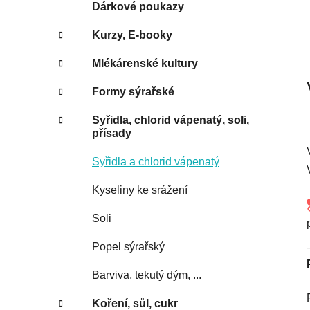
e
Dárkové poukazy
Kurzy, E-booky
Mlékárenské kultury
Formy sýrařské
Syřidla, chlorid vápenatý, soli,
přísady
Syřidla a chlorid vápenatý
Kyseliny ke srážení
Soli
Popel sýrařský
Barviva, tekutý dým, ...
Koření, sůl, cukr