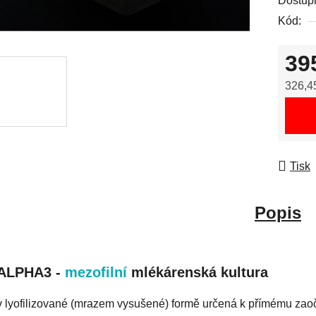
Dostup
Kód:
39
326,4
Měrná
Tisk
Popis
ALPHA3 -
mezofilní
mlékárenská kultura
v lyofilizované (mrazem vysušené) formě určená k přímému zao