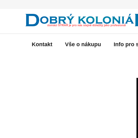
Přejít
na
obsah
Kontakt
Vše o nákupu
Info pro 
P
o
s
t
r
a
n
n
í