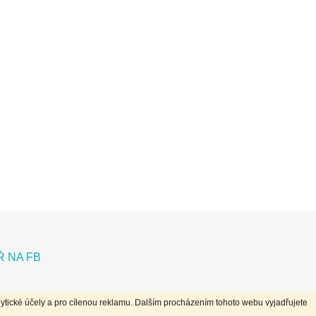
 NA FB
ytické účely a pro cílenou reklamu. Dalším procházením tohoto webu vyjadřujete