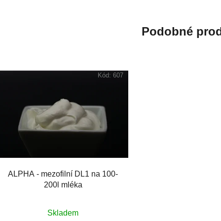
Podobné prod
Kód:
607
ALPHA - mezofilní DL1 na 100-
200l mléka
Skladem