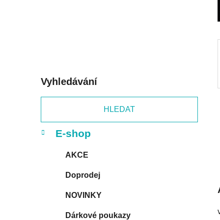
p
a
n
e
l
Vyhledávání
HLEDAT
K
Přeskočit
E-shop
a
kategorie
t
AKCE
e
g
Doprodej
o
r
NOVINKY
i
e
Dárkové poukazy