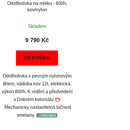
Odstředivka na mléko - 80l/h,
kov/nylon
Skladem
9 790 Kč
DO KOŠÍKU
Odstředivka s pevným nylonovým
tělem, nádoba kov 12l, elektrická,
výkon 80l/h. K vidění a předvedení
v Dobrém koloniálu.
Mechanicky nastavitelná tučnost
smetany.