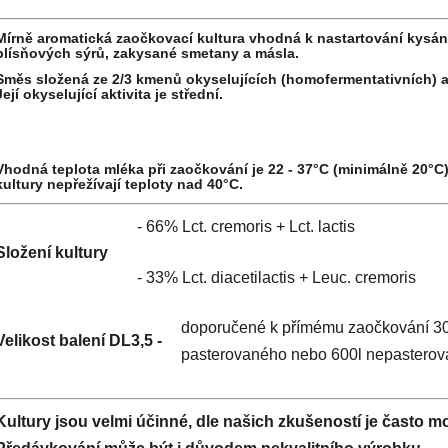
Mírně aromatická zaočkovací kultura vhodná k nastartování kysán
plísňových sýrů, zakysané smetany a másla.
Směs složená ze 2/3 kmenů okyselujících (homofermentativních) a 
Její okyselující aktivita je střední.
Vhodná teplota mléka při zaočkování je 22 - 37°C (minimálně 20°C)
kultury nepřežívají teploty nad 40°C.
- 66% Lct. cremoris + Lct. lactis
Složení kultury
- 33% Lct. diacetilactis + Leuc. cremoris
doporučené k přímému zaočkování 3
Velikost balení DL3,5 -
pasterovaného nebo 600l nepastero
Kultury jsou velmi účinné, dle našich zkušeností je často m