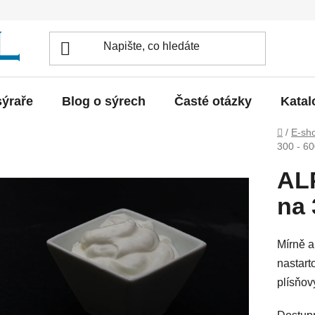
sýraře
Blog o sýrech
Časté otázky
Katal
Domů
/
E-sh
300 - 60
ALP
na 
Mírně a
nastart
plísňov