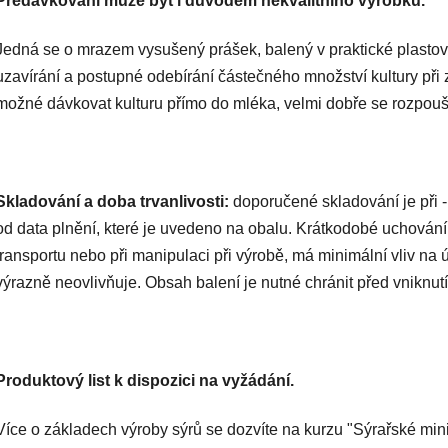
Předávkování může být i důvodem nekvalitního výrobku.
Jedná se o mrazem vysušený prášek, balený v praktické plasto
uzavírání a postupné odebírání částečného množství kultury př
možné dávkovat kulturu přímo do mléka, velmi dobře se rozpoušt
Skladování a doba trvanlivosti:
doporučené skladování je při -
od data plnění, které je uvedeno na obalu. Krátkodobé uchování ku
transportu nebo při manipulaci při výrobě, má minimální vliv na úči
výrazně neovlivňuje. Obsah balení je nutné chránit před vniknutí
Produktový list k dispozici na vyžádání.
Více o základech výroby sýrů se dozvíte na kurzu "Sýrařské m