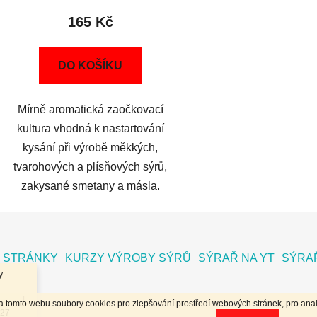
165 Kč
DO KOŠÍKU
Mírně aromatická zaočkovací
kultura vhodná k nastartování
kysání při výrobě měkkých,
tvarohových a plísňových sýrů,
zakysané smetany a másla.
 STRÁNKY
KURZY VÝROBY SÝRŮ
SÝRAŘ NA YT
SÝRAŘ
 -
na tomto webu soubory cookies pro zlepšování prostředí webových stránek, pro anal
.27