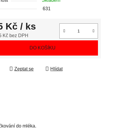
nost
Skladem
631
5 Kč
/ ks
5 Kč bez DPH
 cena:
DO KOŠÍKU
Zeptat se
Hlídat
čkování do mléka.