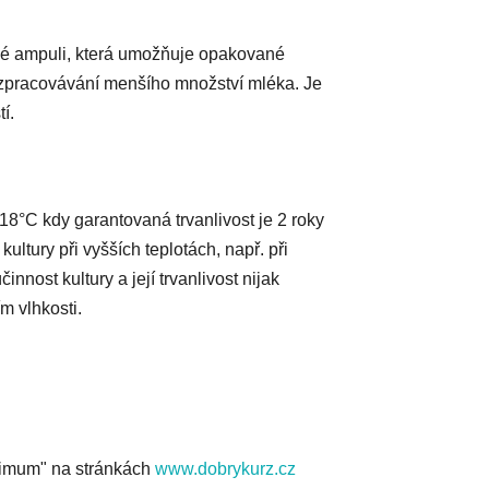
vé ampuli, která umožňuje opakované
i zpracovávání menšího množství mléka. Je
í.
18°C kdy garantovaná trvanlivost je 2 roky
ltury při vyšších teplotách, např. při
nnost kultury a její trvanlivost nijak
m vlhkosti.
inimum" na stránkách
www.dobrykurz.cz