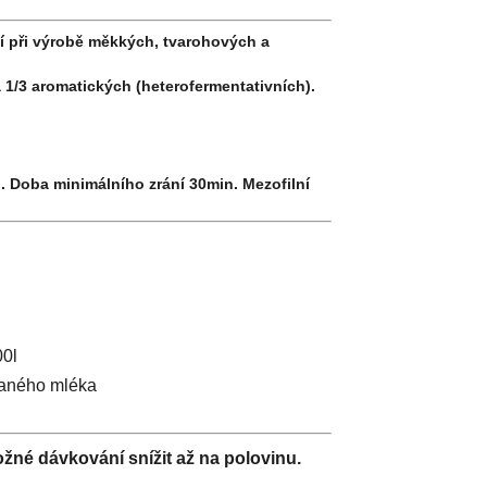
í při výrobě měkkých, tvarohových a
1/3 aromatických (heterofermentativních).
. Doba minimálního zrání 30min. Mezofilní
00l
vaného mléka
ožné dávkování snížit až na polovinu.