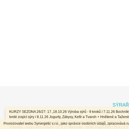
Z
á
SÝRAŘ
p
KURZY SEZONA 26/27: 17.,18.10.26 Výroba sýrů - 9 kroků / 7.11.26 Bochníky
a
tvrdé zrající sýry / 8.11.26 Jogurty, Zákysy, Kefír a Tvaroh + Hnětené a Tažené
sýry/ 23.,24.1.27 Sýry doma / 20.,21.3.27 Výroba sýrů - 9 kroků / 10.4.27
Provozovatel webu Synergetic s.r.o., jako správce osobních údajů, zpracovává 
t
Plísňáky - zrající sýry s plísní / 11.4.27 Bochníky - tvrdé zrající sýry / 29.4..-2.5