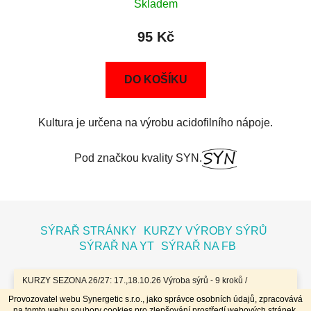
Skladem
95 Kč
DO KOŠÍKU
Kultura je určena na výrobu acidofilního nápoje.
Pod značkou kvality SYN.
Z
á
SÝRAŘ STRÁNKY
KURZY VÝROBY SÝRŮ
p
SÝRAŘ NA YT
SÝRAŘ NA FB
a
t
KURZY SEZONA 26/27: 17.,18.10.26 Výroba sýrů - 9 kroků /
7.11.26 Bochníky - tvrdé zrající sýry / 8.11.26 Jogurty, Zákysy, Kefír
í
Provozovatel webu Synergetic s.r.o., jako správce osobních údajů, zpracovává
a Tvaroh + Hnětené a Tažené sýry/ 23.,24.1.27 Sýry doma /
na tomto webu soubory cookies pro zlepšování prostředí webových stránek,