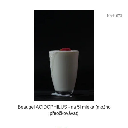
Kód:
673
Beaugel ACIDOPHILUS - na 5l mléka (možno
přeočkovávat)