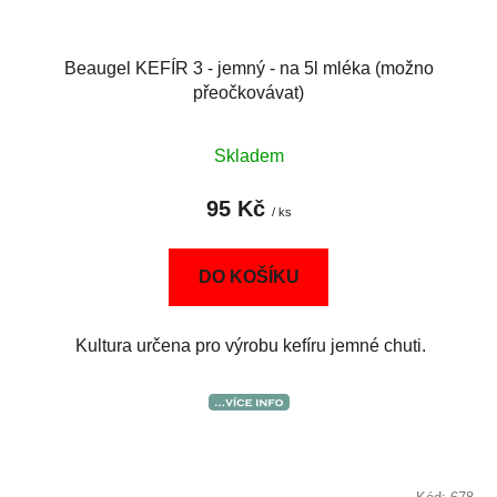
Beaugel KEFÍR 3 - jemný - na 5l mléka (možno
přeočkovávat)
Skladem
95 Kč
/ ks
DO KOŠÍKU
Kultura určena pro výrobu kefíru jemné chuti.