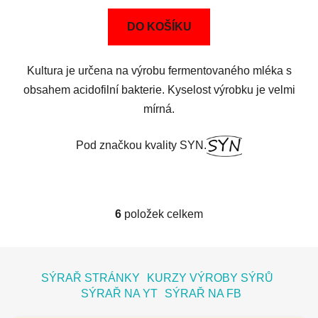
DO KOŠÍKU
Kultura je určena na výrobu fermentovaného mléka s
obsahem acidofilní bakterie. Kyselost výrobku je velmi
mírná.
Pod značkou kvality SYN.
6
položek celkem
O
v
l
Z
á
á
SÝRAŘ STRÁNKY
KURZY VÝROBY SÝRŮ
d
p
SÝRAŘ NA YT
SÝRAŘ NA FB
a
a
c