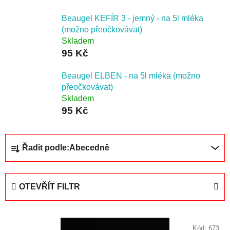
Beaugel KEFÍR 3 - jemný - na 5l mléka
(možno přeočkovávat)
Skladem
95 Kč
Beaugel ELBEN - na 5l mléka (možno
přeočkovávat)
Skladem
95 Kč
Ř
Řadit podle:
Abecedně
a
z
e
OTEVŘÍT FILTR
n
í
V
p
Kód:
673