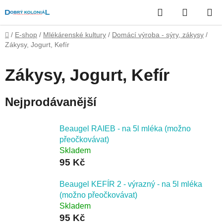
Přejít
Hledat
NÁKUP
na
obsah
KOŠÍK
Domů
/
E-shop
/
Mlékárenské kultury
/
Domácí výroba - sýry, zákysy
/
Zákysy, Jogurt, Kefír
Zákysy, Jogurt, Kefír
Nejprodávanější
Beaugel RAIEB - na 5l mléka (možno
přeočkovávat)
Skladem
95 Kč
Beaugel KEFÍR 2 - výrazný - na 5l mléka
(možno přeočkovávat)
Skladem
95 Kč