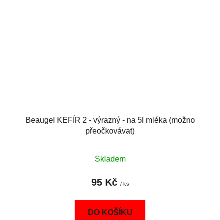
Beaugel KEFÍR 2 - výrazný - na 5l mléka (možno
přeočkovávat)
Skladem
95 Kč
/ ks
DO KOŠÍKU