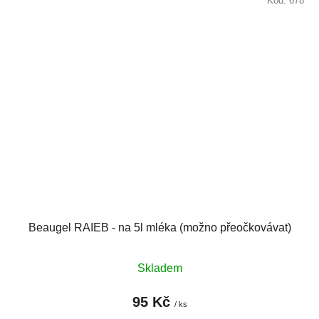
Kód:
678
Beaugel RAIEB - na 5l mléka (možno přeočkovávat)
Skladem
95 Kč
/ ks