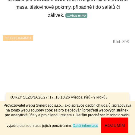
masa, těstovinové pokrmy, případně i do salátů či
zálivek.
BEZ GLUTAMÁTU
Kód:
896
KURZY SEZONA 26/27: 17.,18.10.26 Výroba sýrů - 9 kroků /
7.11.26 Bochníky - tvrdé zrající sýry / 8.11.26 Jogurty, Zákysy, Kefír
Provozovatel webu Synergetic s.r.o., jako správce osobních údajů, zpracovává
a Tvaroh + Hnětené a Tažené sýry/ 23.,24.1.27 Sýry doma /
na tomto webu soubory cookies pro zlepšování prostředí webových stránek,
20.,21.3.27 Výroba sýrů - 9 kroků / 10.4.27 Plísňáky - zrající sýry s
pro analytické účely a pro cílenou reklamu. Dalším procházením tohoto webu
plísní / 11.4.27 Bochníky - tvrdé zrající sýry / 29.4..-2.5.27 Sýry 4
dny - komplet // Přihlášky na www.dobrykurz.cz //
ROZUMÍM
vyjadřujete souhlas s jejich používáním.
Další informace