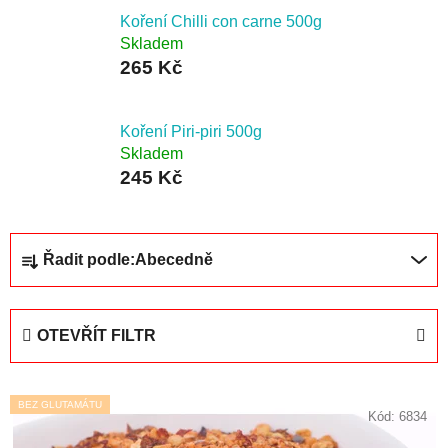
Koření Chilli con carne 500g
Skladem
265 Kč
Koření Piri-piri 500g
Skladem
245 Kč
Ř
Řadit podle:
Abecedně
a
z
e
OTEVŘÍT FILTR
n
í
V
p
BEZ GLUTAMÁTU
ý
Kód:
6834
r