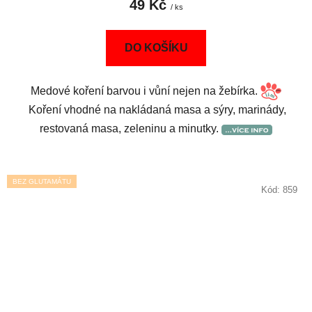
49 Kč
/ ks
DO KOŠÍKU
Medové koření barvou i vůní nejen na žebírka.
Koření vhodné na nakládaná masa a sýry, marinády,
restovaná masa, zeleninu a minutky.
BEZ GLUTAMÁTU
Kód:
859