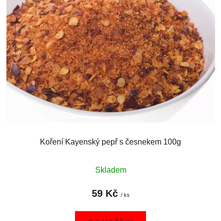
p
o
i
d
s
u
p
k
r
t
o
ů
d
u
k
t
ů
Koření Kayenský pepř s česnekem 100g
Skladem
59 Kč
/ ks