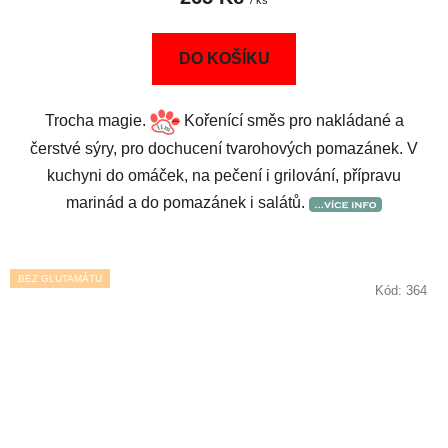
/ ks
DO KOŠÍKU
Trocha magie.
Kořenící směs pro nakládané a
čerstvé sýry, pro dochucení tvarohových pomazánek. V
kuchyni do omáček, na pečení i grilování, přípravu
marinád a do pomazánek i salátů.
BEZ GLUTAMÁTU
Kód:
364