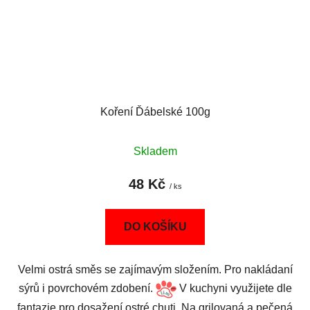
Koření Ďábelské 100g
Skladem
48 Kč
/ ks
DO KOŠÍKU
Velmi ostrá směs se zajímavým složením. Pro nakládaní
sýrů i povrchovém zdobení.
V kuchyni využijete dle
fantazie pro dosažení ostré chuti. Na grilovaná a pečená