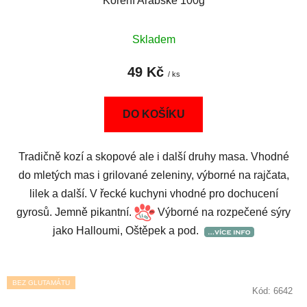
Koření Arabské 100g
Skladem
49 Kč
/ ks
DO KOŠÍKU
Tradičně kozí a skopové ale i další druhy masa. Vhodné
do mletých mas i grilované zeleniny, výborné na rajčata,
lilek a další. V řecké kuchyni vhodné pro dochucení
gyrosů. Jemně pikantní.
Výborné na rozpečené sýry
jako Halloumi, Oštěpek a pod.
BEZ GLUTAMÁTU
Kód:
6642