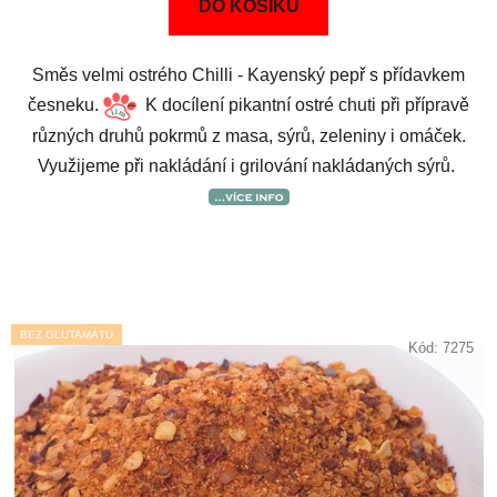
DO KOŠÍKU
Směs velmi ostrého Chilli - Kayenský pepř s přídavkem
česneku.
K docílení pikantní ostré chuti při přípravě
různých druhů pokrmů z masa, sýrů, zeleniny i omáček.
Využijeme při nakládání i grilování nakládaných sýrů.
BEZ GLUTAMÁTU
Kód:
7275