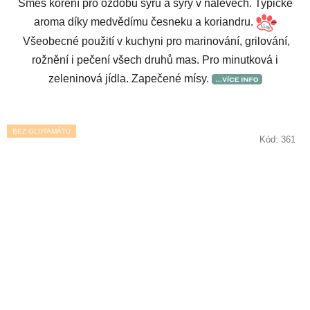
Směs koření pro ozdobu sýrů a sýry v nálevech. Typické
aroma díky medvědímu česneku a koriandru.
Všeobecné použití v kuchyni pro marinování, grilování,
rožnění i pečení všech druhů mas. Pro minutková i
zeleninová jídla. Zapečené mísy.
BEZ GLUTAMÁTU
Kód:
361