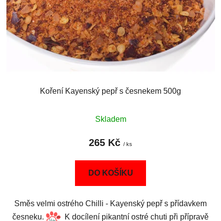
Koření Kayenský pepř s česnekem 500g
Skladem
265 Kč
/ ks
DO KOŠÍKU
Směs velmi ostrého Chilli - Kayenský pepř s přídavkem
česneku.
K docílení pikantní ostré chuti při přípravě