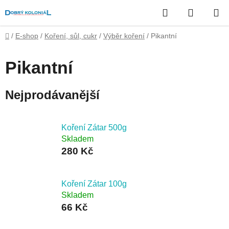
Přejít
Hledat
NÁKUP
na
obsah
KOŠÍK
Domů
/
E-shop
/
Koření, sůl, cukr
/
Výběr koření
/
Pikantní
Pikantní
Nejprodávanější
Koření Zátar 500g
Skladem
280 Kč
Koření Zátar 100g
Skladem
66 Kč